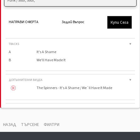
Funk / Soul, Soul,
Купи Сега
НАПРАВИ ОФЕРТА
Задай Въпрос
TRACKS
▼
A
It's A Shame
B
We'll Have Made It
ДОПЪЛНИТЕЛНИ ВИДЕА
▼
The Spinners - It's A Shame / We´ll Have It Made
ВАУЧЕР
▼
Distributed By
Universal Music Enterprises
НАЗАД
ТЪРСЕНЕ
ФИЛТРИ