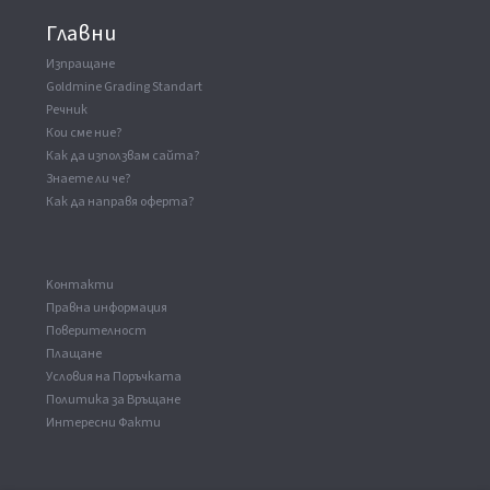
Главни
Изпращане
Goldmine Grading Standart
Речник
Кои сме ние?
Как да използвам сайта?
Знаете ли че?
Как да направя оферта?
Kонтакти
Правна информация
Поверителност
Плащане
Условия на Поръчката
Политика за Връщане
Интересни Факти