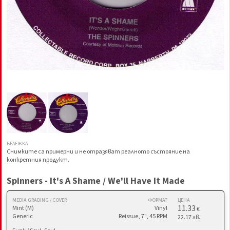
БЕЛЕЖКА
Снимките са примерни и не отразяват реалното състояние на
конкретния продукт.
Spinners - It's A Shame / We'll Have It Made
MEDIA GRADING / COVER
ФОРМАТ
ЦЕНА
11.33
Mint (M)
Vinyl
€
Generic
Reissue, 7", 45 RPM
22.17 лв.