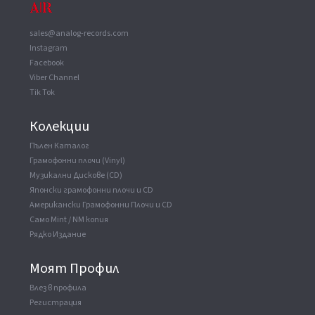
sales@analog-records.com
Instagram
Facebook
Viber Channel
Tik Tok
Колекции
Пълен Каталог
Грамофонни плочи (Vinyl)
Музикални Дискове (CD)
Японски грамофонни плочи и CD
Американски Грамофонни Плочи и CD
Само Mint / NM копия
Рядко Издание
Моят Профил
Влез в профила
Регистрация