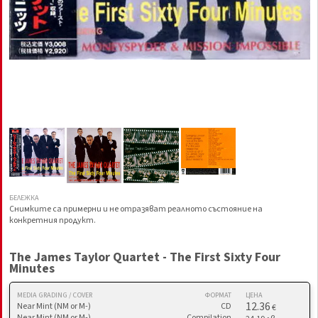
БЕЛЕЖКА
Снимките са примерни и не отразяват реалното състояние на
конкретния продукт.
The James Taylor Quartet - The First Sixty Four
Minutes
MEDIA GRADING / COVER
ФОРМАТ
ЦЕНА
12.36
Near Mint (NM or M-)
CD
€
Near Mint (NM or M-)
Compilation