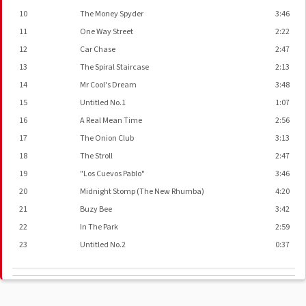
10
The Money Spyder
3:46
11
One Way Street
2:22
12
Car Chase
2:47
13
The Spiral Staircase
2:13
14
Mr Cool's Dream
3:48
15
Untitled No.1
1:07
16
A Real Mean Time
2:56
17
The Onion Club
3:13
18
The Stroll
2:47
19
"Los Cuevos Pablo"
3:46
20
Midnight Stomp (The New Rhumba)
4:20
21
Buzy Bee
3:42
22
In The Park
2:59
23
Untitled No.2
0:37
ВАУЧЕР
▼
Manufactured By
Polydor K.K.