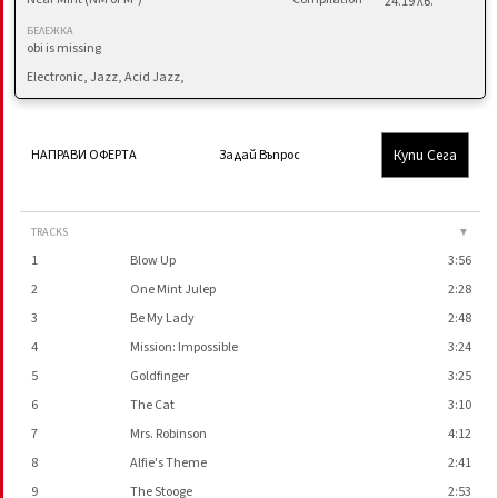
24.19 лв.
БЕЛЕЖКА
obi is missing
Electronic, Jazz, Acid Jazz,
Купи Сега
НАПРАВИ ОФЕРТА
Задай Въпрос
TRACKS
▼
1
Blow Up
3:56
2
One Mint Julep
2:28
3
Be My Lady
2:48
4
Mission: Impossible
3:24
5
Goldfinger
3:25
6
The Cat
3:10
7
Mrs. Robinson
4:12
8
Alfie's Theme
2:41
9
The Stooge
2:53