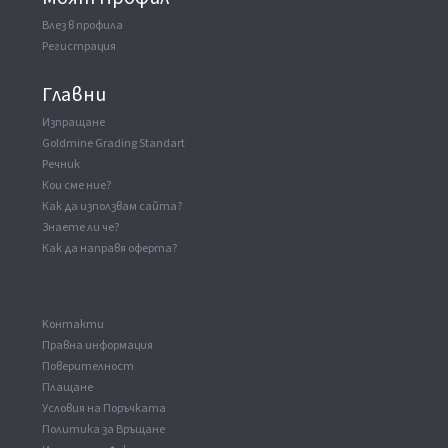
Влез в профила
Регистрация
Главни
Изпращане
Goldmine Grading Standart
Речник
Кои сме ние?
Как да използвам сайта?
Знаете ли че?
Как да направя оферта?
Kонтакти
Правна информация
Поверителност
Плащане
Условия на Поръчката
Политика за Връщане