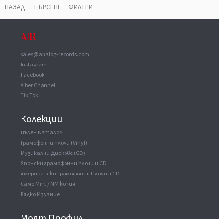
НАЗАД
ТЪРСЕНЕ
ФИЛТРИ
sales@analog-records.com
Instagram
Facebook
Viber Channel
Tik Tok
Колекции
Пълен Каталог
Грамофонни плочи (Vinyl)
Музикални Дискове (CD)
Японски грамофонни плочи и CD
Американски Грамофонни Плочи и CD
Само Mint / NM копия
Рядко Издание
Моят Профил