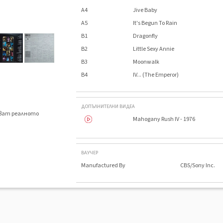
A4
Jive Baby
A5
It's Begun To Rain
B1
Dragonfly
B2
Little Sexy Annie
B3
Moonwalk
B4
IV... (The Emperor)
ДОПЪЛНИТЕЛНИ ВИДЕА
яват реалното
Mahogany Rush IV - 1976
.
ВАУЧЕР
Manufactured By
CBS/Sony Inc.