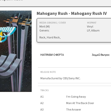
Mahogany Rush - Mahogany Rush IV
MEDIA GRADING / COVER
ФОРМАТ
Mint (M)
Vinyl
Generic
LP, Album
Rock, Hard Rock,
НАПРАВИ ОФЕРТА
Задай Въпрос
RELEASE NOTE
Manufactured by CBS/Sony INC.
TRACKS
A1
I'm Going Away
A2
Man At The Back Door
A3
The Answer