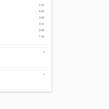
3:24
6:28
5:06
3:22
5:48
7:18
▼
▼