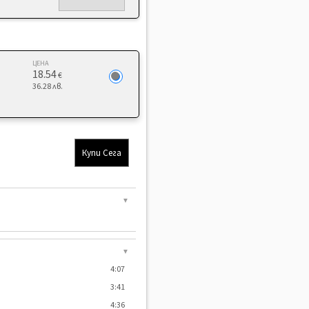
ЦЕНА
18.54
€
36.28 лв.
Купи Сега
▼
▼
4:07
3:41
4:36