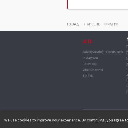
НАЗАД
ТЪРСЕНЕ
ФИЛТРИ
sales@analog-records.com
Г
Instagram
Facebook
Viber Channel
Tik Tok
П
С
©
2026
analog-records.com. 
We use cookies to improve your experience. By continuing, you agree t