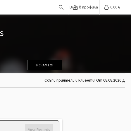
Влез в профила
0.00
€
YS
ИСКАМ ГО!
Скъпи приятели и клиенти! От 08.08.2026 до 26
View Records