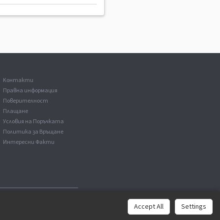
Kонтакти
Правна информация
Поверителност
Плащане
Условия на Поръчката
Политика за Връщане
Интересни Факти
Accept All
Settings