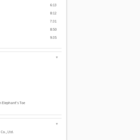
6:13
8:12
7:31
8:50
9:35
▼
n Elephant's Toe
▼
Co., Ltd.