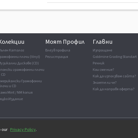
Колекции
Моят Профил
Главни
Пълен Каталог
Влез в профила
Изпращане
рамофонни плочи (Vinyl)
Регистрация
Goldmine Grading Standart
Музикални Дискове (CD)
Речник
Японски грамофонни плочи
Кои сме ние?
и CD
Как да използвам сайта?
Американски Грамофонни
Знаете ли че?
лочи и CD
Как да направя оферта?
амо Mint / NM копия
Рядко Издание
Всички права са запазени.
o our
Privacy Policy
.