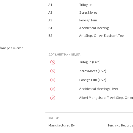
A1
Trilogue
A2
Zores Mores
A3
Foreign Fun
B1
Accidental Meeting
B2
Ant Steps On An Elephant Toe
яват реалното
.
ДОПЪЛНИТЕЛНИ ВИДЕА
Trilogue (Live)
Zores Mores (Live)
Foreign Fun (Live)
Accidental Meeting (Live)
Albert Mangelsdorff, Ant Steps On A
ВАУЧЕР
Manufactured By
Teichiku Records 