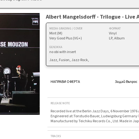
Albert Mangelsdorff - Trilogue - Live 
MEDIA GRADING / COVER
ФОРМАТ
Mint (M)
Vinyl
Very Good Plus (VG+)
LP, Album
БЕЛЕЖКА
no obi with insert
Jazz, Fusion, Jazz-Rock,
НАПРАВИ ОФЕРТА
Задай Въпрос
RELEASE NOTE
Recorded live at the Berlin Jazz Days, 6 November 1976 
Engineered at:Tonstudio Bauer, Ludwigsburg Germany 
Manufactured by Teichiku Records Co., Ltd. Made in Ja
TRACKS