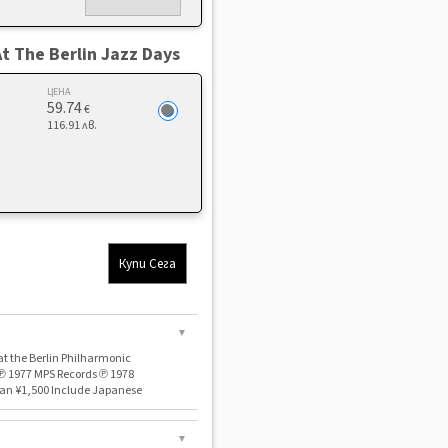
At The Berlin Jazz Days
ЦЕНА
59.74
€
116.91 лв.
Купи Сега
▼
at the Berlin Philharmonic
℗ 1977 MPS Records ℗ 1978
pan ¥1,500 Include Japanese
▼