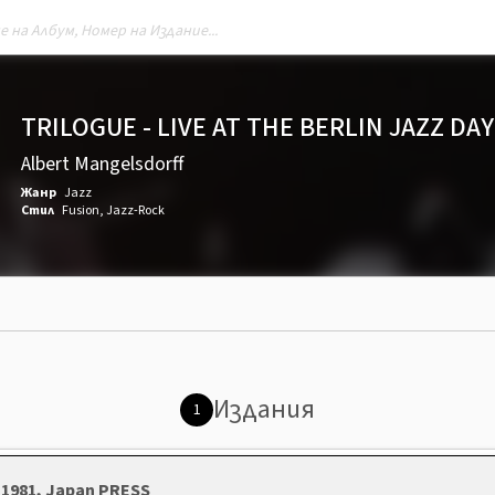
TRILOGUE - LIVE AT THE BERLIN JAZZ DA
Albert Mangelsdorff
Жанр
Jazz
Стил
Fusion
,
Jazz-Rock
Издания
1
 1981, Japan PRESS