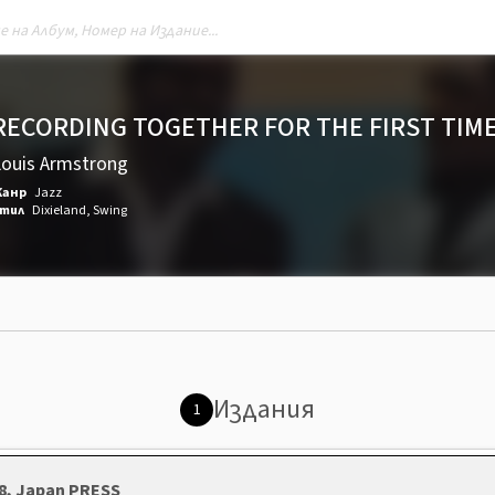
RECORDING TOGETHER FOR THE FIRST TIM
Louis Armstrong
анр
Jazz
тил
Dixieland
,
Swing
Издания
1
78, Japan PRESS