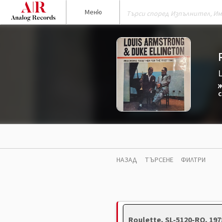
Меню
Ж
С
НАЗАД
ТЪРСЕНЕ
ФИЛТРИ
Roulette, SL-5120-RO, 19