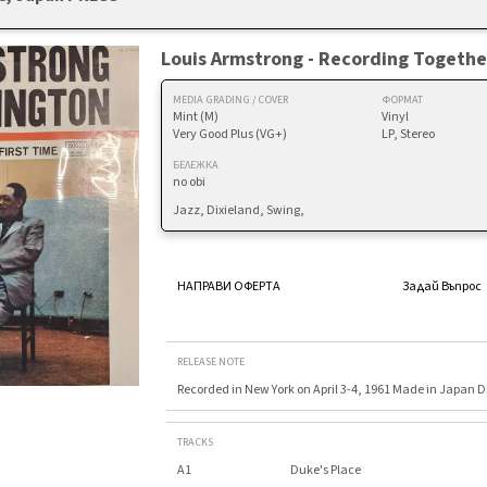
Louis Armstrong - Recording Together
MEDIA GRADING / COVER
ФОРМАТ
Mint (M)
Vinyl
Very Good Plus (VG+)
LP, Stereo
БЕЛЕЖКА
no obi
Jazz, Dixieland, Swing,
НАПРАВИ ОФЕРТА
Задай Въпрос
RELEASE NOTE
Recorded in New York on April 3-4, 1961 Made in Japan D
TRACKS
A1
Duke's Place