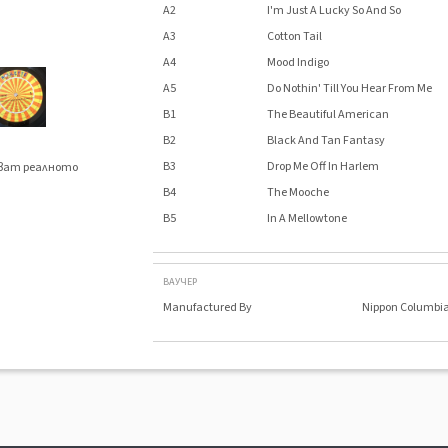
A2
I'm Just A Lucky So And So
A3
Cotton Tail
A4
Mood Indigo
A5
Do Nothin' Till You Hear From Me
B1
The Beautiful American
B2
Black And Tan Fantasy
B3
Drop Me Off In Harlem
яват реалното
.
B4
The Mooche
B5
In A Mellowtone
ВАУЧЕР
Manufactured By
Nippon Columbia 