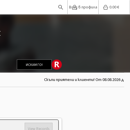
Влез в профила
0.00
€
E
ИСКАМ ГО!
Скъпи приятели и клиенти! От 08.08.2026 до 26
View Records