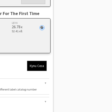
 For The First Time
ЦЕНА
26.78
€
52.41 лв.
Купи Сега
▼
ifferent label catalog number
▼