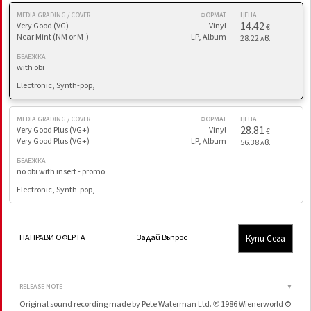
MEDIA GRADING / COVER
ФОРМАТ
ЦЕНА
14.42
Very Good (VG)
Vinyl
€
Near Mint (NM or M-)
LP, Album
28.22 лв.
БЕЛЕЖКА
with obi
Electronic, Synth-pop,
MEDIA GRADING / COVER
ФОРМАТ
ЦЕНА
28.81
Very Good Plus (VG+)
Vinyl
€
Very Good Plus (VG+)
LP, Album
56.38 лв.
БЕЛЕЖКА
no obi with insert - promo
Electronic, Synth-pop,
Купи Сега
НАПРАВИ ОФЕРТА
Задай Въпрос
RELEASE NOTE
▼
Original sound recording made by Pete Waterman Ltd. ℗ 1986 Wienerworld ©