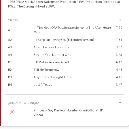
1986 PWL A Stock Aitken Waterman Production A PWL Production Recorded at
P.W.L. The Borough Mixed at PWL
TRACKS
▼
In The Heat Of A Passionate Moment (The After-Hours
7:29
A1
Mix)
A2
I'll Keep On Loving You (Extended Version)
7:34
A3
After The Love Has Gone
3:57
A4
Say I'm Your Number One
3:43
B1
If It Makes You Feel Good
6:17
B2
Tell Me Tomorrow
4:46
B3
Anytime's The Right Time
4:48
B4
Just A Teaze
3:47
ДОПЪЛНИТЕЛНИ ВИДЕА
▼
Princess - Say I'm Your Number One (Official HD
Video)