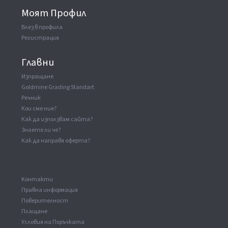
Моят Профил
Влез в профила
Регистрация
Главни
Изпращане
Goldmine Grading Standart
Речник
Кои сме ние?
Как да използвам сайта?
Знаете ли че?
Как да направя оферта?
Kонтакти
Правна информация
Поверителност
Плащане
Условия на Поръчката