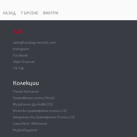
ВАУЧЕР
▼
Produced For
PWL
НАЗАД
ТЪРСЕНЕ
ФИЛТРИ
Manufactured By
Alfa Records, Inc
Mixed At
PWL Studios
sales@analog-records.com
Instagram
Facebook
Viber Channel
Tik Tok
Колекции
Пълен Каталог
Грамофонни плочи (Vinyl)
Музикални Дискове (CD)
Японски грамофонни плочи и CD
Американски Грамофонни Плочи и CD
Само Mint / NM копия
Рядко Издание