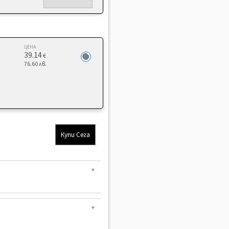
ЦЕНА
39.14
€
76.60 лв.
Купи Сега
▼
▼