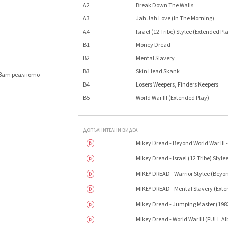
A2
Break Down The Walls
A3
Jah Jah Love (In The Morning)
A4
Israel (12 Tribe) Stylee (Extended Pl
B1
Money Dread
B2
Mental Slavery
B3
Skin Head Skank
яват реалното
.
B4
Losers Weepers, Finders Keepers
B5
World War III (Extended Play)
ДОПЪЛНИТЕЛНИ ВИДЕА
Mikey Dread - Beyond World War III -
Mikey Dread - Israel (12 Tribe) Styl
MIKEY DREAD - Warrior Stylee (Beyon
MIKEY DREAD - Mental Slavery (Exte
Mikey Dread - Jumping Master (198
Mikey Dread - World War III (FULL A