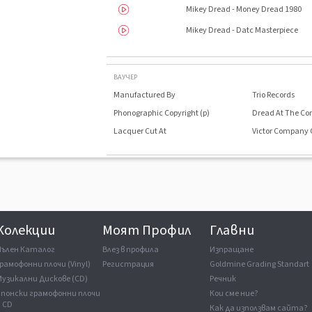
Mikey Dread - Money Dread 1980
Mikey Dread - Datc Masterpiece
ВАУЧЕР
Manufactured By
Trio Records
Phonographic Copyright (p)
Dread At The Con
Lacquer Cut At
Victor Company O
Колекции
Моят Профил
Главни
Пълен Каталог
Влез в профила
Изпращане
рамофонни плочи (Vinyl)
Регистрация
Goldmine Grading Standart
Музикални Дискове (CD)
Речник
Японски грамофонни плочи
Кои сме ние?
и CD
Как да използвам сайта?