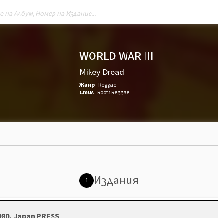
WORLD WAR III
Mikey Dread
Жанр
Reggae
Стил
Roots Reggae
Издания
1
1980, Japan PRESS