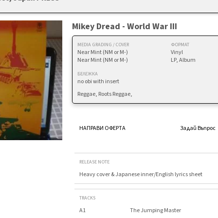
Mikey Dread - World War III
MEDIA GRADING / COVER
ФОРМАТ
Near Mint (NM or M-)
Vinyl
Near Mint (NM or M-)
LP, Album
БЕЛЕЖКА
no obi with insert
Reggae, Roots Reggae,
НАПРАВИ ОФЕРТА
Задай Въпрос
RELEASE NOTE
Heavy cover & Japanese inner/English lyrics sheet
TRACKS
A1
The Jumping Master