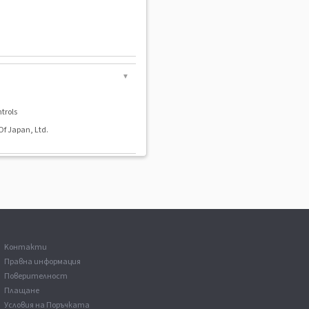
▼
trols
f Japan, Ltd.
Kонтакти
Правна информация
Поверителност
Плащане
Условия на Поръчката