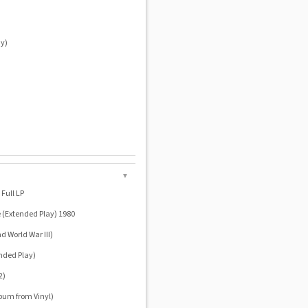
ay)
▼
 Full LP
ee (Extended Play) 1980
d World War III)
nded Play)
2)
lbum from Vinyl)