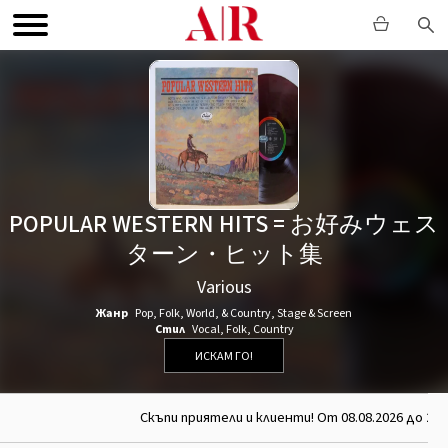
POPULAR WESTERN HITS = お好みウェス
ターン・ヒット集
Various
Жанр
Pop
,
Folk, World, & Country
,
Stage & Screen
Стил
Vocal
,
Folk
,
Country
ИСКАМ ГО!
Скъпи приятели и клиенти! От 08.08.2026 до 26.