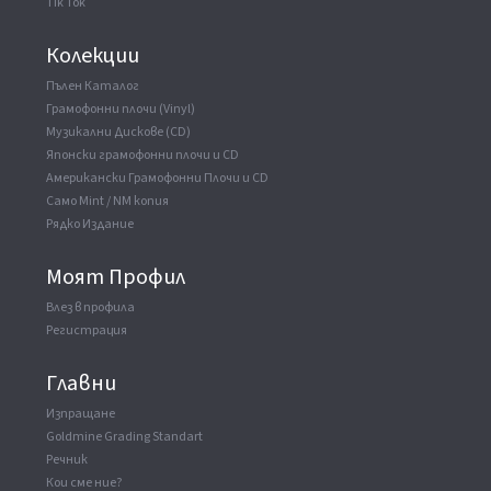
Tik Tok
Колекции
Пълен Каталог
Грамофонни плочи (Vinyl)
Музикални Дискове (CD)
Японски грамофонни плочи и CD
Американски Грамофонни Плочи и CD
Само Mint / NM копия
Рядко Издание
Моят Профил
Влез в профила
Регистрация
Главни
Изпращане
Goldmine Grading Standart
Речник
Кои сме ние?