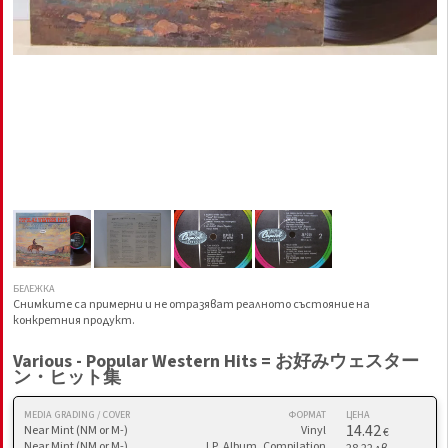
БЕЛЕЖКА
Снимките са примерни и не отразяват реалното състояние на
конкретния продукт.
Various - Popular Western Hits = お好みウェスター
ン・ヒット集
MEDIA GRADING / COVER
ФОРМАТ
ЦЕНА
14.42
Near Mint (NM or M-)
Vinyl
€
Near Mint (NM or M-)
LP, Album, Compilation