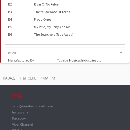
B2
River Of No Return
B3
The Yellow Rose Of Texas
B4
Proud Ones
B5
My Rifle, My Pony And Me
B6
The Searchers (Ride Away)
ВАУЧЕР
▼
Manufactured By
Toshiba Musical Industries Ltd.
НАЗАД
ТЪРСЕНЕ
ФИЛТРИ
sales@analog-records.com
Instagram
Facebook
Viber Channel