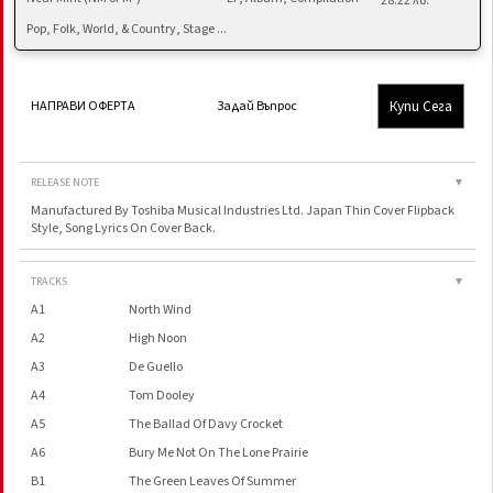
28.22 лв.
Pop, Folk, World, & Country, Stage ...
Купи Сега
НАПРАВИ ОФЕРТА
Задай Въпрос
RELEASE NOTE
▼
Manufactured By Toshiba Musical Industries Ltd. Japan Thin Cover Flipback
Style, Song Lyrics On Cover Back.
TRACKS
▼
A1
North Wind
A2
High Noon
A3
De Guello
A4
Tom Dooley
A5
The Ballad Of Davy Crocket
A6
Bury Me Not On The Lone Prairie
B1
The Green Leaves Of Summer