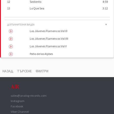
12
Sediento
4:59
13
Lo Que Sea
3:12
ДОПЪЛНИТЕЛНИ ВИДЕА
▼
Los Jóvenes Flamencos Vol VI
Los Jóvenes Flamencos Vol VII
Los Jóvenes Flamencos Vol V
Patio de los Aljibes
Jovenes Flamencos Vol. III - 8 - Los ojos de esa gitana
НАЗАД
ТЪРСЕНЕ
ФИЛТРИ
sales@analog-records.com
Instagram
Facebook
Viber Channel