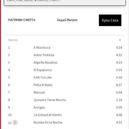
Latin, Folk, World, & Country, Flam...
Купи Сега
НАПРАВИ ОФЕРТА
Задай Въпрос
TRACKS
▼
1
A Machuca
5:24
2
Adios Tristeza
4:32
3
Algo Pa Nosotros
4:15
4
El Espejismo
3:35
5
A Mi Tio Lele
3:59
6
Peña El Bollo
8:27
7
Manuel
5:04
8
Quisiera Tener Mucho
2:16
9
Amigos
5:05
10
Le Gritaré Al Viento
4:08
Rumba En la Noche
4:51
11