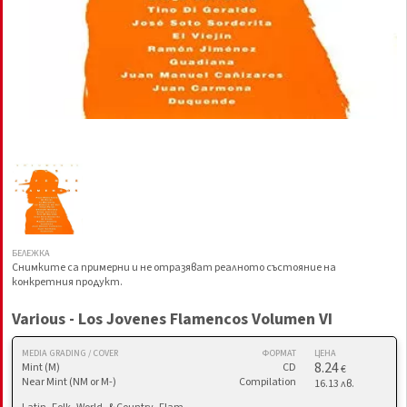
БЕЛЕЖКА
Снимките са примерни и не отразяват реалното състояние на
конкретния продукт.
Various - Los Jovenes Flamencos Volumen VI
MEDIA GRADING / COVER
ФОРМАТ
ЦЕНА
8.24
Mint (M)
CD
€
Near Mint (NM or M-)
Compilation
16.13 лв.