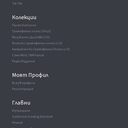
Tik Tok
Колекции
Пълен Каталог
Грамофонни плочи (Vinyl)
Музикални Дискове (CD)
Японски грамофонни плочи и CD
Американски Грамофонни Плочи и CD
Само Mint / NM копия
Рядко Издание
Моят Профил
Влез в профила
Регистрация
Главни
Изпращане
Goldmine Grading Standart
Речник