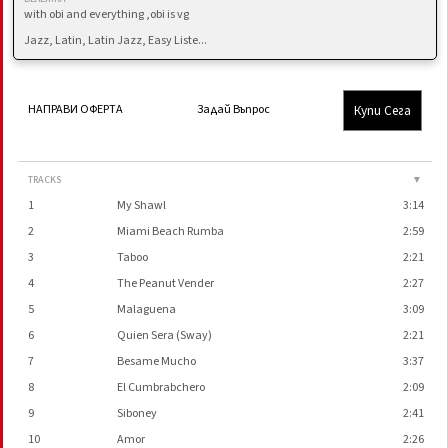
with obi and everything ,obi is vg
Jazz, Latin, Latin Jazz, Easy Liste...
Купи Сега
НАПРАВИ ОФЕРТА
Задай Въпрос
TRACKS
▼
1
My Shawl
3:14
2
Miami Beach Rumba
2:59
3
Taboo
2:21
4
The Peanut Vender
2:27
5
Malaguena
3:09
6
Quien Sera (Sway)
2:21
7
Besame Mucho
3:37
8
El Cumbrabchero
2:09
9
Siboney
2:41
10
Amor
2:26