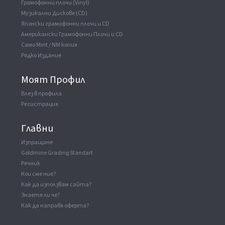
Грамофонни плочи (Vinyl)
Музикални Дискове (CD)
Японски грамофонни плочи и CD
Американски Грамофонни Плочи и CD
Само Mint / NM копия
Рядко Издание
Моят Профил
Влез в профила
Регистрация
Главни
Изпращане
Goldmine Grading Standart
Речник
Кои сме ние?
Как да използвам сайта?
Знаете ли че?
Как да направя оферта?