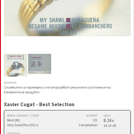
БЕЛЕЖКА
Снимките са примерни и не отразяват реалното състояние на
конкретния продукт.
Xavier Cugat - Best Selection
MEDIA GRADING / COVER
ФОРМАТ
ЦЕНА
8.24
Mint (M)
CD
€
Very Good Plus (VG+)
Compilation
16.13 лв.
БЕЛЕЖКА