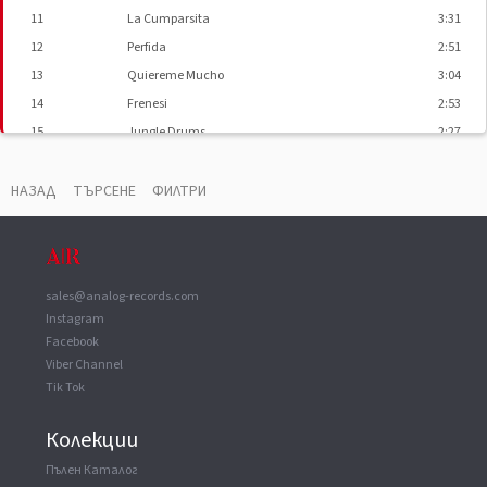
11
La Cumparsita
3:31
12
Perfida
2:51
13
Quiereme Mucho
3:04
14
Frenesi
2:53
15
Jungle Drums
2:27
16
Brazil
2:17
НАЗАД
ТЪРСЕНЕ
ФИЛТРИ
sales@analog-records.com
Instagram
Facebook
Viber Channel
Tik Tok
Колекции
Пълен Каталог