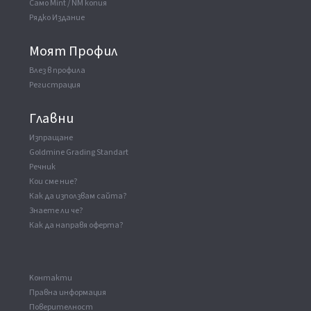
Само Mint / NM копия
Рядко Издание
Моят Профил
Влез в профила
Регистрация
Главни
Изпращане
Goldmine Grading Standart
Речник
Кои сме ние?
Как да използвам сайта?
Знаете ли че?
Как да направя оферта?
Kонтакти
Правна информация
Поверителност