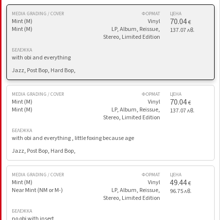
MEDIA GRADING / COVER
ФОРМАТ
ЦЕНА
70.04
Mint (M)
Vinyl
€
Mint (M)
LP, Album, Reissue,
137.07 лв.
Stereo, Limited Edition
БЕЛЕЖКА
with obi and everything
Jazz, Post Bop, Hard Bop,
MEDIA GRADING / COVER
ФОРМАТ
ЦЕНА
70.04
Mint (M)
Vinyl
€
Mint (M)
LP, Album, Reissue,
137.07 лв.
Stereo, Limited Edition
БЕЛЕЖКА
with obi and everything , little foxing because age
Jazz, Post Bop, Hard Bop,
MEDIA GRADING / COVER
ФОРМАТ
ЦЕНА
49.44
Mint (M)
Vinyl
€
Near Mint (NM or M-)
LP, Album, Reissue,
96.75 лв.
Stereo, Limited Edition
БЕЛЕЖКА
no obi with insert