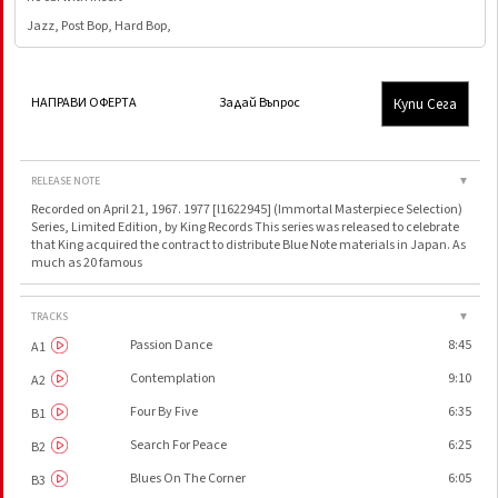
Jazz, Post Bop, Hard Bop,
Купи Сега
НАПРАВИ ОФЕРТА
Задай Въпрос
RELEASE NOTE
▼
Recorded on April 21, 1967. 1977 [l1622945] (Immortal Masterpiece Selection)
Series, Limited Edition, by King Records This series was released to celebrate
that King acquired the contract to distribute Blue Note materials in Japan. As
much as 20 famous
TRACKS
▼
Passion Dance
8:45
A1
Contemplation
9:10
A2
Four By Five
6:35
B1
Search For Peace
6:25
B2
Blues On The Corner
6:05
B3