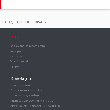
ВАУЧЕР
▼
Record Company
King Record Co. Ltd
НАЗАД
ТЪРСЕНЕ
ФИЛТРИ
Published By
Aisha Music Co.
sales@analog-records.com
Instagram
Facebook
Viber Channel
Tik Tok
Колекции
Пълен Каталог
Грамофонни плочи (Vinyl)
Музикални Дискове (CD)
Японски грамофонни плочи и CD
Американски Грамофонни Плочи и CD