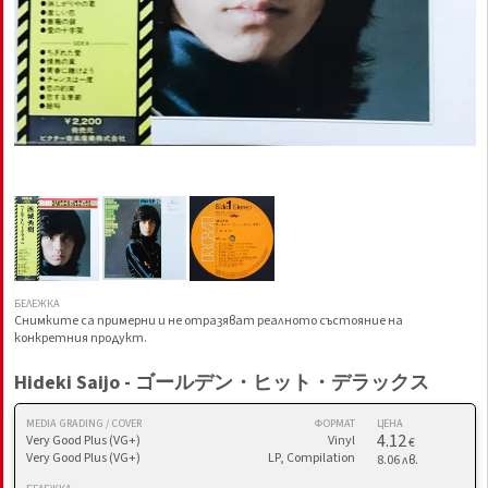
БЕЛЕЖКА
Снимките са примерни и не отразяват реалното състояние на
конкретния продукт.
Hideki Saijo - ゴールデン・ヒット・デラックス
MEDIA GRADING / COVER
ФОРМАТ
ЦЕНА
4.12
Very Good Plus (VG+)
Vinyl
€
Very Good Plus (VG+)
LP, Compilation
8.06 лв.