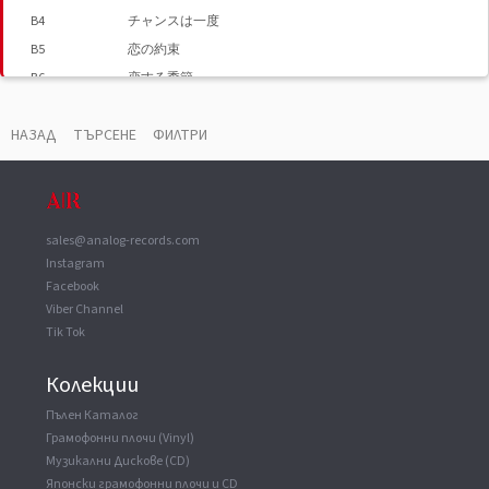
B4
チャンスは一度
B5
恋の約束
B6
恋する季節
B7
絶叫
НАЗАД
ТЪРСЕНЕ
ФИЛТРИ
sales@analog-records.com
Instagram
Facebook
Viber Channel
Tik Tok
Колекции
Пълен Каталог
Грамофонни плочи (Vinyl)
Музикални Дискове (CD)
Японски грамофонни плочи и CD