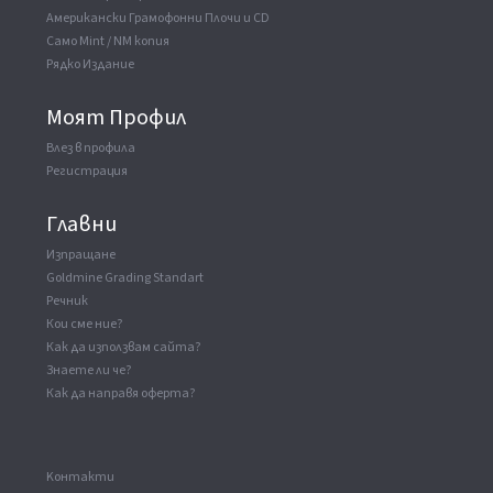
Американски Грамофонни Плочи и CD
Само Mint / NM копия
Рядко Издание
Моят Профил
Влез в профила
Регистрация
Главни
Изпращане
Goldmine Grading Standart
Речник
Кои сме ние?
Как да използвам сайта?
Знаете ли че?
Как да направя оферта?
Kонтакти