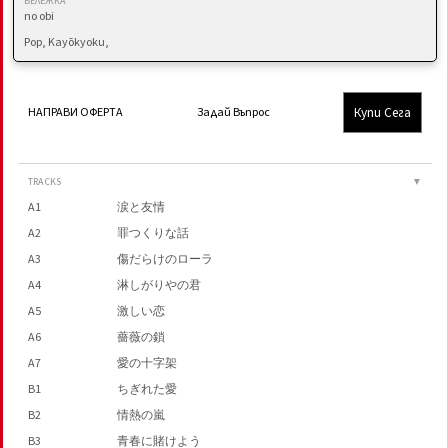
БЕЛЕЖКА
no obi
Pop, Kayōkyoku,
Купи Сега
НАПРАВИ ОФЕРТА
Задай Въпрос
TRACKS
▼
A1
涙と友情
A2
罪つくりな話
A3
傷だらけのローラ
A4
淋しがりやの君
A5
激しい恋
A6
薔薇の鎖
A7
愛の十字架
B1
ちぎれた愛
B2
情熱の嵐
B3
青春に賭けよう