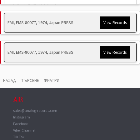
Rock, Pop, Folk, World, & Country, ...
EMI, EMS-80077, 1974, Japan PRESS
View Records
Купи Сега
НАПРАВИ ОФЕРТА
Задай Въпрос
TRACKS
▼
EMI, EMS-80077, 1974, Japan PRESS
View Records
A1
If Not For You
A2
Banks Of The Ohio
A3
Love Song
НАЗАД
ТЪРСЕНЕ
ФИЛТРИ
A4
Winterwood
A5
Everything I Own
A6
What Is Life
B1
Take Me Home Country Roads
sales@analog-records.com
B2
Amoureuse
Instagram
B3
Let Me Be There
Facebook
B4
Changes
Viber Channel
Tik Tok
B5
Music Makes My Day