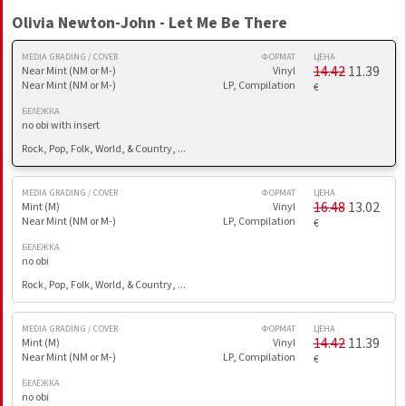
Olivia Newton-John - Let Me Be There
MEDIA GRADING / COVER
ФОРМАТ
ЦЕНА
14.42
11.39
Near Mint (NM or M-)
Vinyl
Near Mint (NM or M-)
LP, Compilation
€
БЕЛЕЖКА
no obi with insert
Rock, Pop, Folk, World, & Country, ...
MEDIA GRADING / COVER
ФОРМАТ
ЦЕНА
16.48
13.02
Mint (M)
Vinyl
Near Mint (NM or M-)
LP, Compilation
€
БЕЛЕЖКА
no obi
Rock, Pop, Folk, World, & Country, ...
MEDIA GRADING / COVER
ФОРМАТ
ЦЕНА
14.42
11.39
Mint (M)
Vinyl
Near Mint (NM or M-)
LP, Compilation
€
БЕЛЕЖКА
no obi