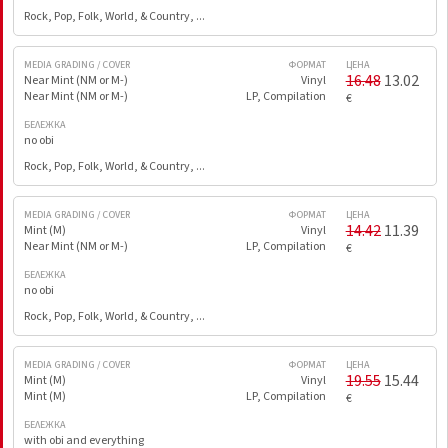
Rock, Pop, Folk, World, & Country, ...
MEDIA GRADING / COVER
ФОРМАТ
ЦЕНА
16.48
13.02
Near Mint (NM or M-)
Vinyl
Near Mint (NM or M-)
LP, Compilation
€
БЕЛЕЖКА
no obi
Rock, Pop, Folk, World, & Country, ...
MEDIA GRADING / COVER
ФОРМАТ
ЦЕНА
14.42
11.39
Mint (M)
Vinyl
Near Mint (NM or M-)
LP, Compilation
€
БЕЛЕЖКА
no obi
Rock, Pop, Folk, World, & Country, ...
MEDIA GRADING / COVER
ФОРМАТ
ЦЕНА
19.55
15.44
Mint (M)
Vinyl
Mint (M)
LP, Compilation
€
БЕЛЕЖКА
with obi and everything