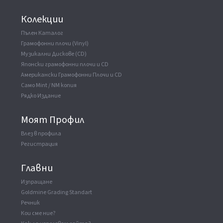
B6
If You Love Me (Let Me Know)
Колекции
Пълен Каталог
ВАУЧЕР
▼
Грамофонни плочи (Vinyl)
Manufactured By
Музикални Дискове (CD)
Toshiba EMI Ltd
Японски грамофонни плочи и CD
Record Company
Festival Records International
Американски Грамофонни Плочи и CD
Phonographic Copyright (p)
Festival Records International Ltd.
Само Mint / NM копия
Рядко Издание
Моят Профил
Влез в профила
Регистрация
БЕЛЕЖКА
Главни
Снимките са примерни и не отразяват реалното състояние на
конкретния продукт.
Изпращане
Goldmine Grading Standart
Olivia Newton-John - Let Me Be There = レット・ミ
Речник
ー・ビー・ゼア
БЕЛЕЖКА
Кои сме ние?
Снимките са примерни и не отразяват реалното състояние на