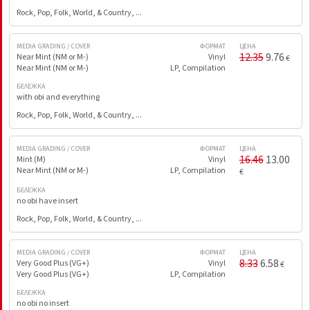
Rock, Pop, Folk, World, & Country, ...
MEDIA GRADING / COVER
ФОРМАТ
ЦЕНА
12.35
9.76
Near Mint (NM or M-)
Vinyl
€
Near Mint (NM or M-)
LP, Compilation
БЕЛЕЖКА
with obi and everything
Rock, Pop, Folk, World, & Country, ...
MEDIA GRADING / COVER
ФОРМАТ
ЦЕНА
16.46
13.00
Mint (M)
Vinyl
Near Mint (NM or M-)
LP, Compilation
€
БЕЛЕЖКА
no obi have insert
Rock, Pop, Folk, World, & Country, ...
MEDIA GRADING / COVER
ФОРМАТ
ЦЕНА
8.33
6.58
Very Good Plus (VG+)
Vinyl
€
Very Good Plus (VG+)
LP, Compilation
БЕЛЕЖКА
no obi no insert