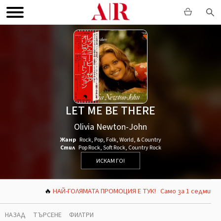
LET ME BE THERE
Olivia Newton-John
Жанр
Rock
,
Pop
,
Folk, World, & Country
Стил
Pop Rock
,
Soft Rock
,
Country Rock
ИСКАМ ГО!
🔥
НАЙ-ГОЛЯМАТА ПРОМОЦИЯ Е ТУК! Само за 1 седмица – от 
НАЗАД
ТЪРСЕНЕ
ФИЛТРИ