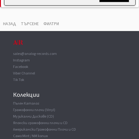
НАЗАД
ТЪРСЕНЕ
ФИЛТРИ
sales@analog-records.com
Instagram
Facebook
Viber Channel
Tik Tok
Колекции
Пълен Каталог
Грамофонни плочи (Vinyl)
Музикални Дискове (CD)
Японски грамофонни плочи и CD
Американски Грамофонни Плочи и CD
Само Mint / NM копия