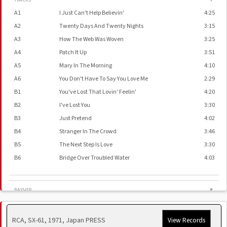
TRACKS
▼
A1
I Just Can't Help Believin'
4:25
A2
Twenty Days And Twenty Nights
3:15
A3
How The Web Was Woven
3:25
A4
Patch It Up
3:51
A5
Mary In The Morning
4:10
A6
You Don't Have To Say You Love Me
2:29
B1
You've Lost That Lovin' Feelin'
4:20
B2
I've Lost You
3:30
B3
Just Pretend
4:02
B4
Stranger In The Crowd
3:46
B5
The Next Step Is Love
3:30
B6
Bridge Over Troubled Water
4:03
ВАУЧЕР
▼
Lacquer Cut At
Victor Company Of Japan, Ltd.
RCA, SX-61, 1971, Japan PRESS
View Records