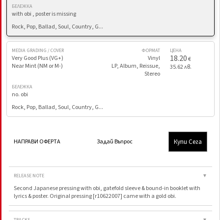
БЕЛЕЖКА
with obi , poster is missing
Rock, Pop, Ballad, Soul, Country, G...
MEDIA GRADING / COVER
ФОРМАТ
ЦЕНА
18.20
Very Good Plus (VG+)
Vinyl
€
Near Mint (NM or M-)
LP, Album, Reissue,
35.62 лв.
Stereo
БЕЛЕЖКА
no. obi
Rock, Pop, Ballad, Soul, Country, G...
Купи Сега
НАПРАВИ ОФЕРТА
Задай Въпрос
RELEASE NOTE
▼
Second Japanese pressing with obi, gatefold sleeve & bound-in booklet with
lyrics & poster. Original pressing [r10622007] came with a gold obi.