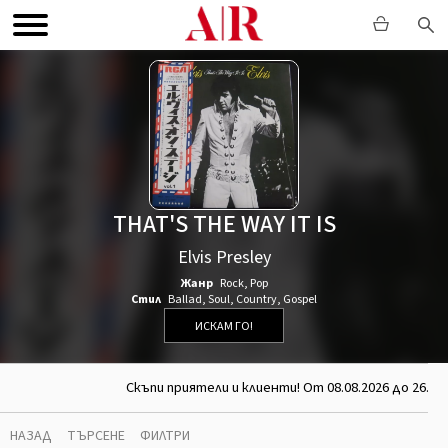
THAT'S THE WAY IT IS
Elvis Presley
Жанр
Rock
,
Pop
Стил
Ballad
,
Soul
,
Country
,
Gospel
ИСКАМ ГО!
Скъпи приятели и клиенти! От 08.08.2026 до 26.08
НАЗАД
ТЪРСЕНЕ
ФИЛТРИ