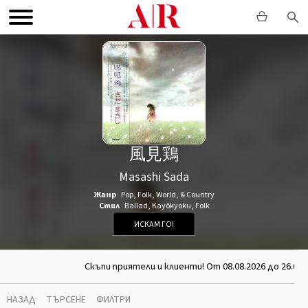
風見鶏
Masashi Sada
Жанр
Pop
,
Folk, World, & Country
Стил
Ballad
,
Kayōkyoku
,
Folk
ИСКАМ ГО!
Скъпи приятели и клиенти! От 08.08.2026 до 26.08.
НАЗАД
ТЪРСЕНЕ
ФИЛТРИ