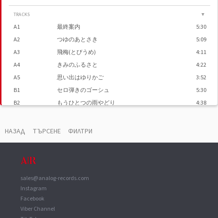
TRACKS
▼
A1
最終案内
5:30
A2
つゆのあとさき
5:09
A3
飛梅(とびうめ)
4:11
A4
きみのふるさと
4:22
A5
思い出はゆりかご
3:52
B1
セロ弾きのゴーシュ
5:30
B2
もうひとつの雨やどり
4:38
B3
吸殻の風景
4:29
B4
桃花源
4:18
НАЗАД
ТЪРСЕНЕ
ФИЛТРИ
B5
晩鐘
4:58
ДОПЪЛНИТЕЛНИ ВИДЕА
▼
sales@analog-records.com
最終案内／風見鶏 収録曲 # さだまさし
Instagram
Facebook
つゆのあとさき／風見鶏収録曲 # さだまさし
Viber Channel
きみのふるさと／風見鶏収録曲 # さだまさし（CD