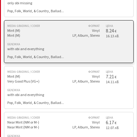
only obi missing
Pop, Folk, World, & Country, Ballad...
MEDIA GRADING / COVER
ФОРМАТ
ЦЕНА
8.24
Mint (M)
Vinyl
€
Mint (M)
LP, Album, Stereo
16.13 лв.
БЕЛЕЖКА
with obi and everything
Pop, Folk, World, & Country, Ballad...
MEDIA GRADING / COVER
ФОРМАТ
ЦЕНА
7.21
Mint (M)
Vinyl
€
Very Good Plus (VG+)
LP, Album, Stereo
14.11 лв.
БЕЛЕЖКА
with obi and everything
Pop, Folk, World, & Country, Ballad...
MEDIA GRADING / COVER
ФОРМАТ
ЦЕНА
6.17
Near Mint (NM or M-)
Vinyl
€
Near Mint (NM or M-)
LP, Album, Stereo
12.07 лв.
БЕЛЕЖКА