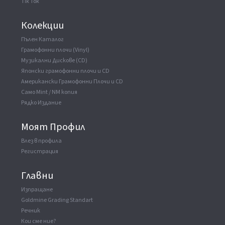
Tik Tok
音源）
Колекции
ВАУЧЕР
▼
Пълен Каталог
Made By
Warner-Pioneer Corporation
Грамофонни плочи (Vinyl)
Музикални Дискове (CD)
Японски грамофонни плочи и CD
Американски Грамофонни Плочи и CD
Само Mint / NM копия
Рядко Издание
Моят Профил
Влез в профила
Регистрация
Главни
Изпращане
Goldmine Grading Standart
Речник
Кои сме ние?