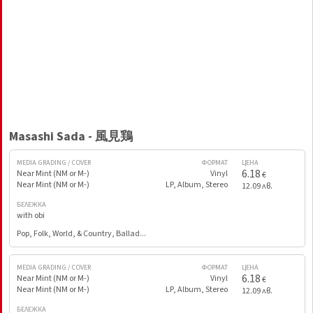
Masashi Sada - 風見鶏
MEDIA GRADING / COVER
ФОРМАТ
ЦЕНА
6.18
Near Mint (NM or M-)
Vinyl
€
Near Mint (NM or M-)
LP, Album, Stereo
12.09 лв.
БЕЛЕЖКА
with obi
Pop, Folk, World, & Country, Ballad...
MEDIA GRADING / COVER
ФОРМАТ
ЦЕНА
6.18
Near Mint (NM or M-)
Vinyl
€
Near Mint (NM or M-)
LP, Album, Stereo
12.09 лв.
БЕЛЕЖКА