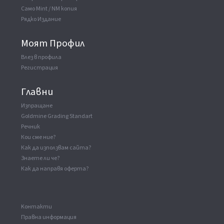
Само Mint / NM копия
Рядко Издание
Моят Профил
Влез в профила
Регистрация
Главни
Изпращане
Goldmine Grading Standart
Речник
Кои сме ние?
Как да използвам сайта?
Знаете ли че?
Как да направя оферта?
Kонтакти
Правна информация