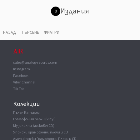
Издания
0
НАЗАД
ТЪРСЕНЕ
ФИЛТРИ
sales@analog-records.com
Instagram
Facebook
Viber Channel
Tik Tok
Колекции
Пълен Каталог
Грамофонни плочи (Vinyl)
Музикални Дискове (CD)
Японски грамофонни плочи и CD
Американски Грамофонни Плочи и CD