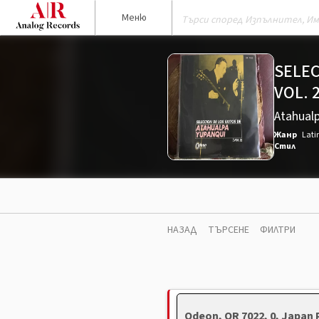
Меню
SELEC
VOL. 
Atahual
Жанр
Lati
Стил
НАЗАД
ТЪРСЕНЕ
ФИЛТРИ
Odeon, OR 7022, 0, Japan