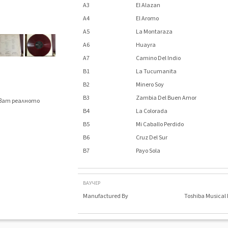
A3
El Alazan
A4
El Aromo
A5
La Montaraza
A6
Huayra
A7
Camino Del Indio
B1
La Tucumanita
B2
Minero Soy
B3
Zambia Del Buen Amor
яват реалното
.
B4
La Colorada
B5
Mi Caballo Perdido
B6
Cruz Del Sur
B7
Payo Sola
ВАУЧЕР
Manufactured By
Toshiba Musical I