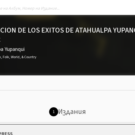
CION DE LOS EXITOS DE ATAHUALPA YUPAN
2
pa Yupanqui
n
,
Folk, World, & Country
Издания
1
 PRESS