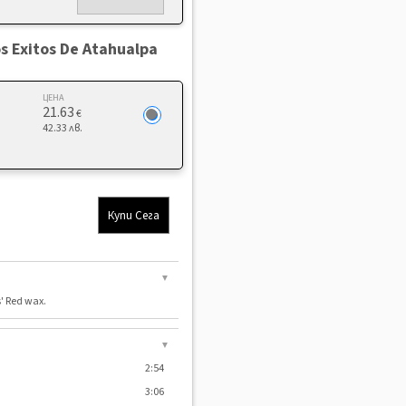
s Exitos De Atahualpa
ЦЕНА
21.63
€
42.33 лв.
Купи Сега
▼
' Red wax.
▼
2:54
3:06