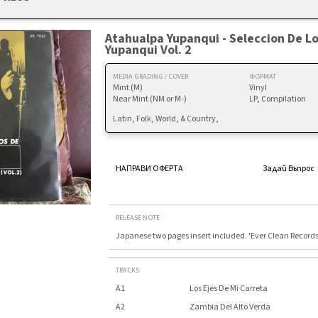
Atahualpa Yupanqui - Seleccion De Lo
Yupanqui Vol. 2
MEDIA GRADING / COVER
ФОРМАТ
Mint (M)
Vinyl
Near Mint (NM or M-)
LP, Compilation
Latin, Folk, World, & Country,
НАПРАВИ ОФЕРТА
Задай Въпрос
RELEASE NOTE
Japanese two pages insert included. 'Ever Clean Records
TRACKS
A1
Los Ejes De Mi Carreta
A2
Zambia Del Alto Verda