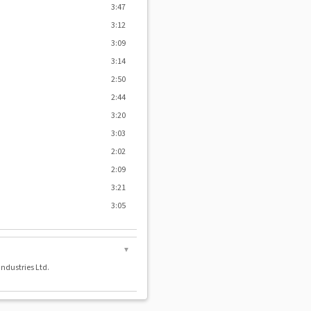
3:47
3:12
3:09
3:14
2:50
2:44
3:20
3:03
2:02
2:09
3:21
3:05
▼
ndustries Ltd.