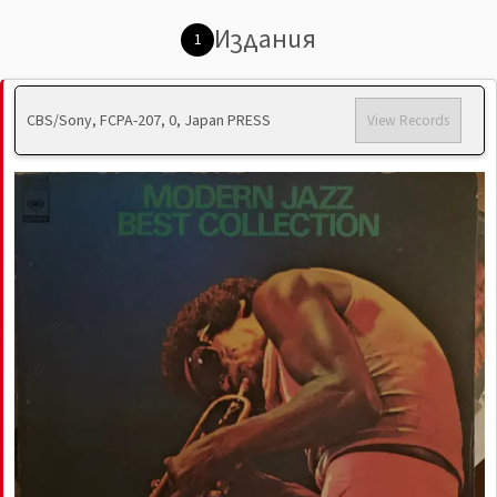
Издания
1
CBS/Sony, FCPA-207, 0, Japan PRESS
View Records