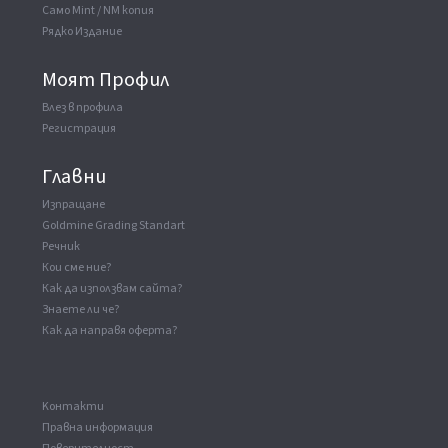
Само Mint / NM копия
Рядко Издание
Моят Профил
Влез в профила
Регистрация
Главни
Изпращане
Goldmine Grading Standart
Речник
Кои сме ние?
Как да използвам сайта?
Знаете ли че?
Как да направя оферта?
Kонтакти
Правна информация