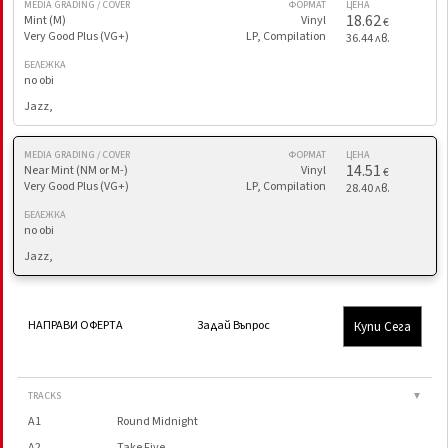
MEDIA GRADING / COVER
ФОРМАТ
ЦЕНА
18.62
Mint (M)
Vinyl
€
Very Good Plus (VG+)
LP, Compilation
36.44 лв.
БЕЛЕЖКА
no obi
Jazz,
MEDIA GRADING / COVER
ФОРМАТ
ЦЕНА
14.51
Near Mint (NM or M-)
Vinyl
€
Very Good Plus (VG+)
LP, Compilation
28.40 лв.
БЕЛЕЖКА
no obi
Jazz,
Купи Сега
НАПРАВИ ОФЕРТА
Задай Въпрос
TRACKS
▼
A1
Round Midnight
A2
Take Five