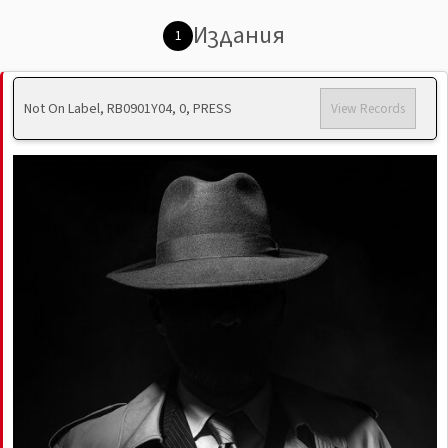
Издания
1
Not On Label, RB0901Y04, 0, PRESS
View Records