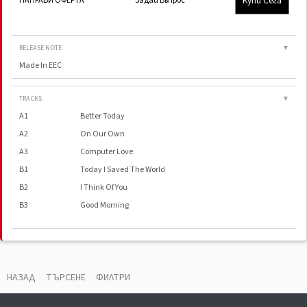
Купи Сега
НАПРАВИ ОФЕРТА
Задай Въпрос
RELEASE NOTE
▼
Made In EEC
TRACKS
▼
A1
Better Today
A2
On Our Own
A3
Computer Love
B1
Today I Saved The World
B2
I Think Of You
B3
Good Morning
НАЗАД
ТЪРСЕНЕ
ФИЛТРИ