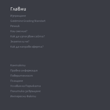
Главни
Изпращане
Goldmine Grading Standart
Речник
Кои сме ние?
Как да използвам сайта?
Знаете ли че?
Как да направя оферта?
Kонтакти
Правна информация
Поверителност
Плащане
Условия на Поръчката
Политика за Връщане
Интересни Факти