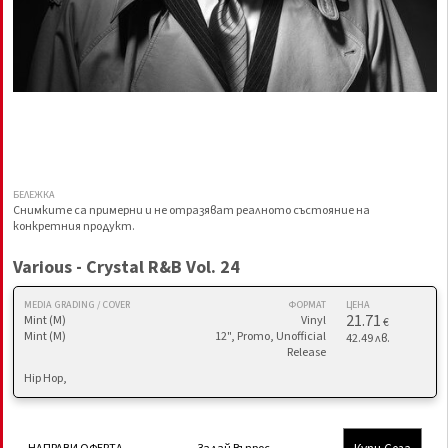
БЕЛЕЖКА
Снимките са примерни и не отразяват реалното състояние на
конкретния продукт.
Various - Crystal R&B Vol. 24
MEDIA GRADING / COVER
ФОРМАТ
ЦЕНА
21.71
Mint (M)
Vinyl
€
Mint (M)
12", Promo, Unofficial
42.49 лв.
Release
Hip Hop,