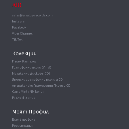
sales@analog-records.com
Instagram
Facebook
Viber Channel
Tik Tok
Колекции
Пълен Каталог
Грамофонни плочи (Vinyl)
Музикални Дискове (CD)
Японски грамофонни плочи и CD
Американски Грамофонни Плочи и CD
Само Mint / NM копия
Рядко Издание
Моят Профил
Влез в профила
Регистрация