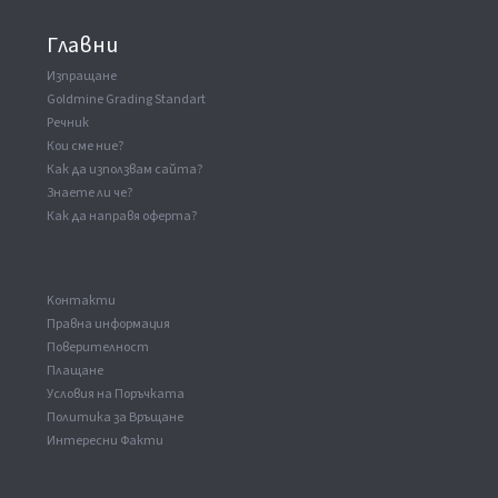
Главни
Изпращане
Goldmine Grading Standart
Речник
Кои сме ние?
Как да използвам сайта?
Знаете ли че?
Как да направя оферта?
Kонтакти
Правна информация
Поверителност
Плащане
Условия на Поръчката
Политика за Връщане
Интересни Факти