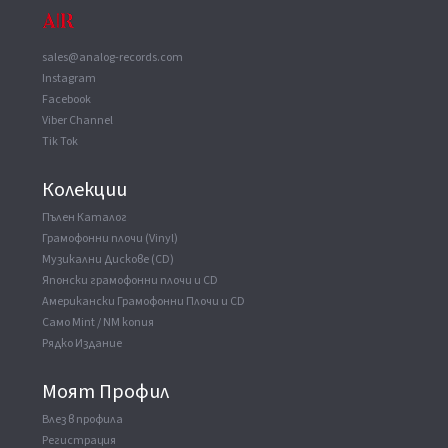
sales@analog-records.com
ВАУЧЕР
▼
Instagram
Record Company
King Record Co. Ltd
Facebook
Viber Channel
Tik Tok
Колекции
Пълен Каталог
Грамофонни плочи (Vinyl)
Музикални Дискове (CD)
Японски грамофонни плочи и CD
Американски Грамофонни Плочи и CD
Само Mint / NM копия
Рядко Издание
Моят Профил
Влез в профила
Регистрация