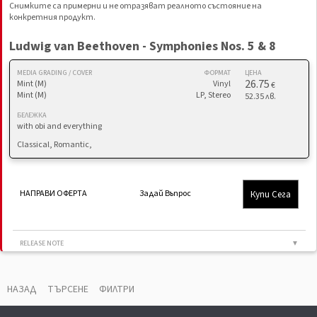
Снимките са примерни и не отразяват реалното състояние на
конкретния продукт.
Ludwig van Beethoven - Symphonies Nos. 5 & 8
MEDIA GRADING / COVER
ФОРМАТ
ЦЕНА
26.75
Mint (M)
Vinyl
€
Mint (M)
LP, Stereo
52.35 лв.
БЕЛЕЖКА
with obi and everything
Classical, Romantic,
Купи Сега
НАПРАВИ ОФЕРТА
Задай Въпрос
RELEASE NOTE
▼
Japan release. Issued in a Gatefold Sleeve attached Insert with Obi.
НАЗАД
ТЪРСЕНЕ
ФИЛТРИ
TRACKS
▼
Symphony No. 5 In C Minor, Op. 67