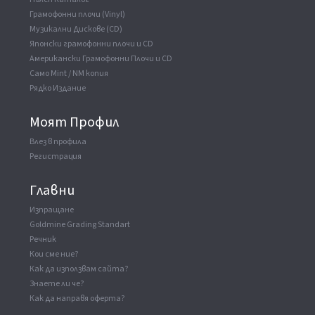
Грамофонни плочи (Vinyl)
Музикални Дискове (CD)
Японски грамофонни плочи и CD
Американски Грамофонни Плочи и CD
Само Mint / NM копия
Рядко Издание
Моят Профил
Влез в профила
Регистрация
Главни
Изпращане
Goldmine Grading Standart
Речник
Кои сме ние?
Как да използвам сайта?
Знаете ли че?
Как да направя оферта?