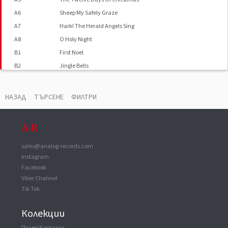
A6
Sheep My Safely Graze
A7
Hark! The Herald Angels Sing
A8
O Holy Night
B1
First Noel
B2
Jingle Bells
B3
It Came Upon The Midnight Clear
B4
O Christmas Tree
НАЗАД
ТЪРСЕНЕ
ФИЛТРИ
B5
楽しいクリスマスを
B6
Little Drummer Boy
B7
O Little Town Of Bethlehem
B8
Silent Night
sales@analog-records.com
Instagram
Facebook
Viber Channel
Tik Tok
Колекции
Пълен Каталог