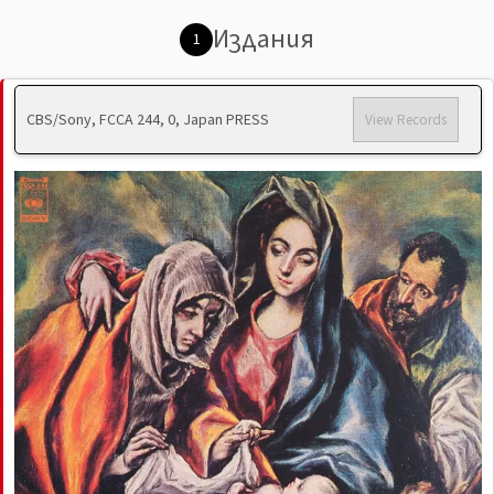
Издания
1
CBS/Sony, FCCA 244, 0, Japan PRESS
View Records