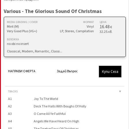
Various - The Glorious Sound Of Christmas
MEDIA GRADING / COVER
ФОРМАТ
ЦЕНА
16.48
Mint (M)
Vinyl
€
Very Good Plus (VG+)
LP, Stereo, Compilation
32.25 лв.
БЕЛЕЖКА
no obi no insert
Classical, Modern, Romantic, Classi...
Купи Сега
НАПРАВИ ОФЕРТА
Задай Въпрос
TRACKS
▼
A1
Joy To The World
A2
Deck The Halls With Boughs Of Holly
A3
O Come All Ye Faithful
A4
Angels We Have Heard On High
A5
The Twelve Days Of Christmas