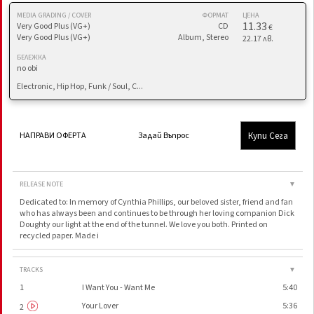
MEDIA GRADING / COVER
ФОРМАТ
ЦЕНА
11.33
Very Good Plus (VG+)
CD
€
Very Good Plus (VG+)
Album, Stereo
22.17 лв.
БЕЛЕЖКА
no obi
Electronic, Hip Hop, Funk / Soul, C...
Купи Сега
НАПРАВИ ОФЕРТА
Задай Въпрос
RELEASE NOTE
▼
Dedicated to: In memory of Cynthia Phillips, our beloved sister, friend and fan
who has always been and continues to be through her loving companion Dick
Doughty our light at the end of the tunnel. We love you both. Printed on
recycled paper. Made i
TRACKS
▼
1
I Want You - Want Me
5:40
Your Lover
5:36
2