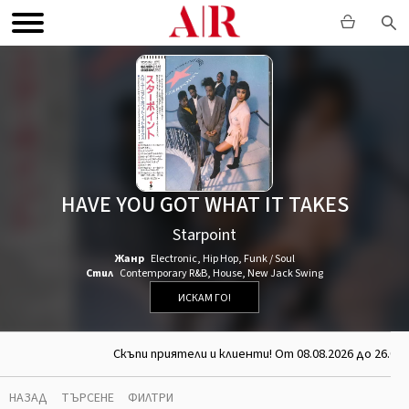
HAVE YOU GOT WHAT IT TAKES
Starpoint
Жанр
Electronic
,
Hip Hop
,
Funk / Soul
Стил
Contemporary R&B
,
House
,
New Jack Swing
ИСКАМ ГО!
Скъпи приятели и клиенти! От 08.08.2026 до 26.08
НАЗАД
ТЪРСЕНЕ
ФИЛТРИ