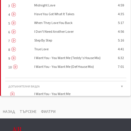
Midnight Love
4:59
3
Have You Got What It Takes
4:35
4
When They Love You Back
5:17
5
I Don't Need Another Lover
4:56
6
Step By Step
5:16
7
True Love
4:41
8
I Want You - You Want Me (Teddy's House Mix)
6:32
9
I Want You - You Want Me (Def House Mix)
7:01
10
ДОПЪЛНИТЕЛНИ ВИДЕА
▼
I Want You - You Want Me
НАЗАД
ТЪРСЕНЕ
ФИЛТРИ
ВАУЧЕР
▼
Made By
Warner-Pioneer Corporation
Phonographic Copyright (p)
WEA International Inc.