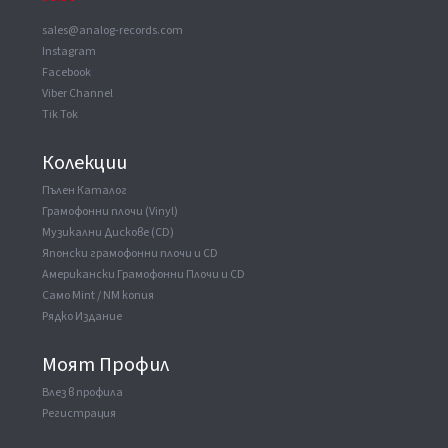
sales@analog-records.com
Instagram
Facebook
Viber Channel
Tik Tok
Колекции
Пълен Каталог
Грамофонни плочи (Vinyl)
Музикални Дискове (CD)
Японски грамофонни плочи и CD
Американски Грамофонни Плочи и CD
Само Mint / NM копия
Рядко Издание
Моят Профил
Влез в профила
Регистрация