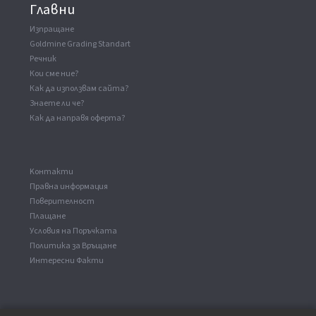
Главни
Изпращане
Goldmine Grading Standart
Речник
Кои сме ние?
Как да използвам сайта?
Знаете ли че?
Как да направя оферта?
Kонтакти
Правна информация
Поверителност
Плащане
Условия на Поръчката
Политика за Връщане
Интересни Факти