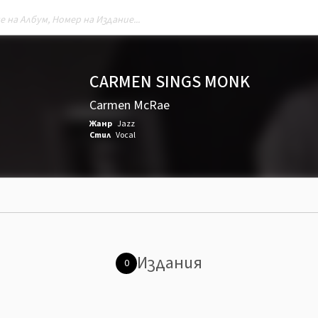
CARMEN SINGS MONK
Carmen McRae
Жанр
Jazz
Стил
Vocal
Издания
0