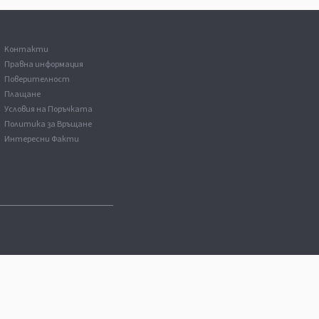
Kонтакти
Правна информация
Поверителност
Плащане
Условия на Поръчката
Политика за Връщане
Интересни Факти