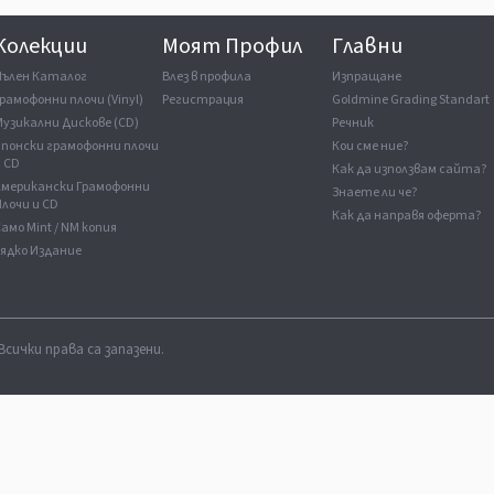
Колекции
Моят Профил
Главни
Пълен Каталог
Влез в профила
Изпращане
рамофонни плочи (Vinyl)
Регистрация
Goldmine Grading Standart
Музикални Дискове (CD)
Речник
Японски грамофонни плочи
Кои сме ние?
и CD
Как да използвам сайта?
Американски Грамофонни
Знаете ли че?
лочи и CD
Как да направя оферта?
амо Mint / NM копия
Рядко Издание
Всички права са запазени.