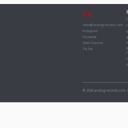
sales@analog-records.com
Г
Instagram
Facebook
Viber Channel
Tik Tok
П
С
©
2026
analog-records.com. 