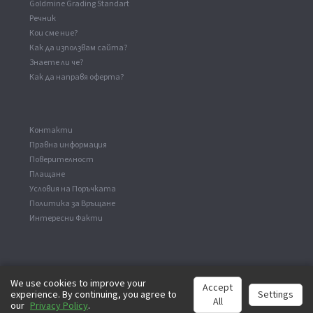
Goldmine Grading Standart
Речник
Кои сме ние?
Как да използвам сайта?
Знаете ли че?
Как да направя оферта?
Kонтакти
Правна информация
Поверителност
Плащане
Условия на Поръчката
Политика за Връщане
Интересни Факти
We use cookies to improve your
Accept
experience. By continuing, you agree to
Settings
©
2026
analog-records.com. Всички права са запазени.
All
our
Privacy Policy
.