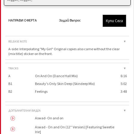
Купи Сега
НАПРАВИ ОФЕРТА
Задай Въпрос
RELEASE NOTE
▼
A-side: Interpolating "My Girl" Original copies also came without the clear
(mix title) sticker on the front.
TRACKS
▼
A
On And On (Dance Hall Mix)
6:16
B1
Beauty's Only Skin Deep (Skindeep Mix)
5:02
B2
Feelings
3:48
ДОПЪЛНИТЕЛНИ ВИДЕА
▼
Aswad- On and on
Aswad - On and On (12'' Version) [Featuring Sweetie
Irie]