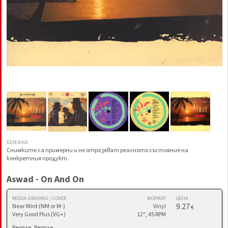
БЕЛЕЖКА
Снимките са примерни и не отразяват реалното състояние на
конкретния продукт.
Aswad - On And On
MEDIA GRADING / COVER
ФОРМАТ
ЦЕНА
9.27
Near Mint (NM or M-)
Vinyl
€
Very Good Plus (VG+)
12", 45 RPM
Reggae, Reggae,