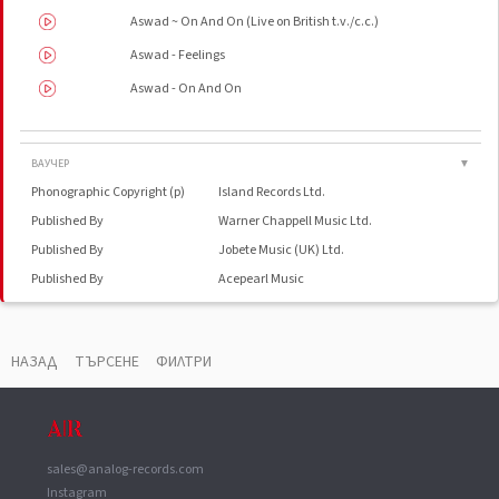
Aswad ~ On And On (Live on British t.v./c.c.)
Aswad - Feelings
Aswad - On And On
ВАУЧЕР
▼
Phonographic Copyright (p)
Island Records Ltd.
Published By
Warner Chappell Music Ltd.
Published By
Jobete Music (UK) Ltd.
Published By
Acepearl Music
Recorded At
The Town House
Pressed By
EMI Records
НАЗАД
ТЪРСЕНЕ
ФИЛТРИ
sales@analog-records.com
Instagram