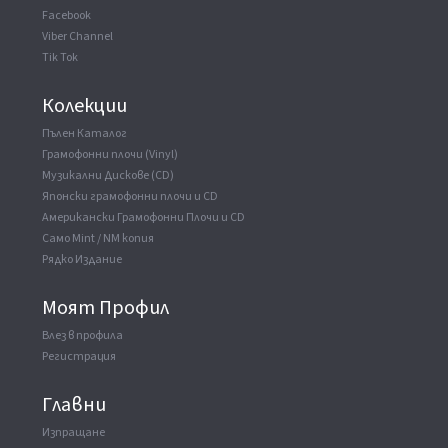
Facebook
Viber Channel
Tik Tok
Колекции
Пълен Каталог
Грамофонни плочи (Vinyl)
Музикални Дискове (CD)
Японски грамофонни плочи и CD
Американски Грамофонни Плочи и CD
Само Mint / NM копия
Рядко Издание
Моят Профил
Влез в профила
Регистрация
Главни
Изпращане