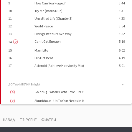
9
How Can You Forget?
3:44
10
Try Me (Radio Dub)
3:31
11
Unsettled Life (Chapter 3)
4:33
12
World Peace
3:54
13
Living Life Your Own Way
3:52
Can't Get Enough
5:19
14
15
Mambito
6:02
16
Hip Hot Beat
4:19
17
Asteroid (Achieve Heaviosity Mix)
5:01
ДОПЪЛНИТЕЛНИ ВИДЕА
▼
Goldbug - Whole Lotta Love - 1995
Skunkhour - Up To Our Necks In It
НАЗАД
ТЪРСЕНЕ
ФИЛТРИ
ВАУЧЕР
▼
Phonographic Copyright (p)
Acid Jazz