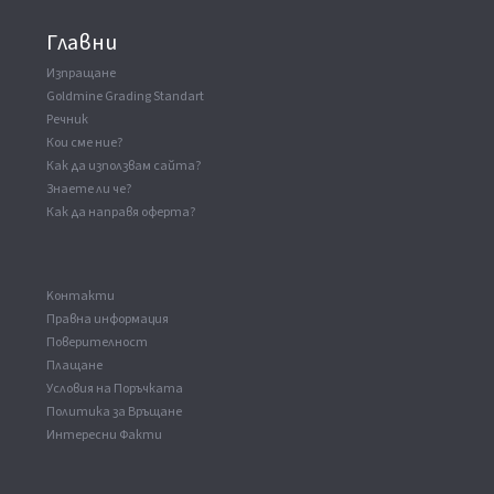
Главни
Изпращане
Goldmine Grading Standart
Речник
Кои сме ние?
Как да използвам сайта?
Знаете ли че?
Как да направя оферта?
Kонтакти
Правна информация
Поверителност
Плащане
Условия на Поръчката
Политика за Връщане
Интересни Факти