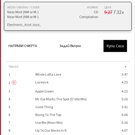
MEDIA GRADING / COVER
ФОРМАТ
ЦЕНА
9.27
7.32
Near Mint (NM or M-)
CD
€
Near Mint (NM or M-)
Compilation
Electronic, Acid Jazz,
Купи Сега
НАПРАВИ ОФЕРТА
Задай Въпрос
TRACKS
▼
1
Whole Lotta Love
3:47
Lovesick
4:25
2
3
Apple Green
4:25
4
Mr. Exe Marks The Spot (D'eXe Mix)
5:26
5
Good Thing
3:41
6
Rising To The Top
6:06
7
Use Me (Main Mix)
5:16
8
Up To Our Necks In It
4:07