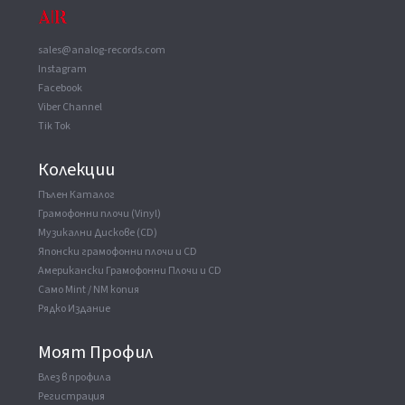
Manufactured By
World Digital Sound Ltd.
sales@analog-records.com
Instagram
Facebook
Viber Channel
Tik Tok
Колекции
Пълен Каталог
Грамофонни плочи (Vinyl)
Музикални Дискове (CD)
Японски грамофонни плочи и CD
Американски Грамофонни Плочи и CD
Само Mint / NM копия
Рядко Издание
Моят Профил
Влез в профила
Регистрация