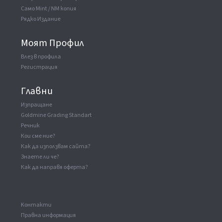
Само Mint / NM копия
Рядко Издание
Моят Профил
Влез в профила
Регистрация
Главни
Изпращане
Goldmine Grading Standart
Речник
Кои сме ние?
Как да използвам сайта?
Знаете ли че?
Как да направя оферта?
Kонтакти
Правна информация