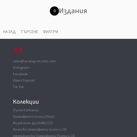
Издания
0
НАЗАД
ТЪРСЕНЕ
ФИЛТРИ
sales@analog-records.com
Instagram
Facebook
Viber Channel
Tik Tok
Колекции
Пълен Каталог
Грамофонни плочи (Vinyl)
Музикални Дискове (CD)
Японски грамофонни плочи и CD
Американски Грамофонни Плочи и CD