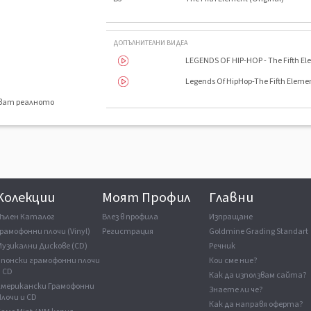
ДОПЪЛНИТЕЛНИ ВИДЕА
LEGENDS OF HIP-HOP - The Fifth E
Legends Of HipHop-The Fifth Eleme
яват реалното
.
Колекции
Моят Профил
Главни
Пълен Каталог
Влез в профила
Изпращане
рамофонни плочи (Vinyl)
Регистрация
Goldmine Grading Standart
Музикални Дискове (CD)
Речник
Японски грамофонни плочи
Кои сме ние?
и CD
Как да използвам сайта?
Американски Грамофонни
Знаете ли че?
лочи и CD
Как да направя оферта?