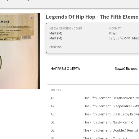
Legends Of Hip Hop - The Fifth Eleme
MEDIA GRADING / COVER
ФОРМАТ
Mint (M)
Vinyl
Mint (M)
12", 33 ⅓ RPM, Max
Hip Hop,
НАПРАВИ ОФЕРТА
Задай Въпрос
TRACKS
A1
The Fifth Element (Beathoavenz R
A2
The Fifth Element (Sleepwalker RMX
A3
The Fifth Element (Efe & Leroy Bro
B1
The Fifth Element (Nasty Remix)
B2
The Fifth Element (Double A Remix)
B3
The Fifth Element (Original)