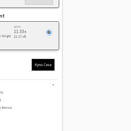
nt
ЦЕНА
11.33
€
i-Single
22.17 лв.
Купи Сега
▼
MX)
)
wn Remix)