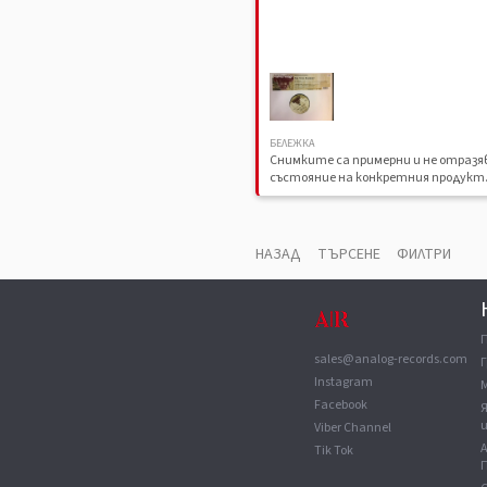
БЕЛЕЖКА
Снимките са примерни и не отраз
състояние на конкретния продукт
НАЗАД
ТЪРСЕНЕ
ФИЛТРИ
sales@analog-records.com
Г
Instagram
Facebook
Viber Channel
Tik Tok
П