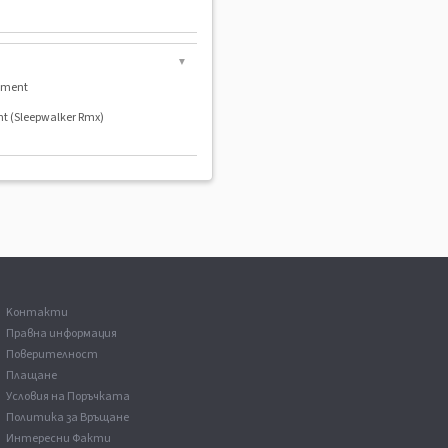
▼
lement
nt (Sleepwalker Rmx)
Kонтакти
Правна информация
Поверителност
Плащане
Условия на Поръчката
Политика за Връщане
Интересни Факти