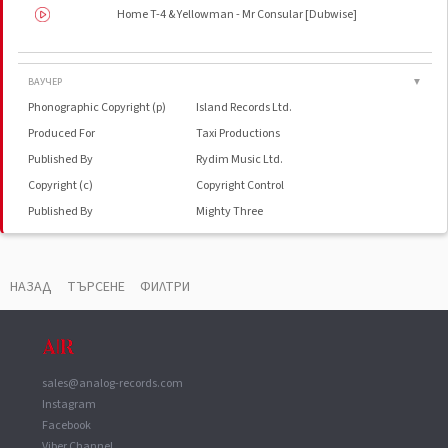
Home T-4 & Yellowman - Mr Consular [Dubwise]
ВАУЧЕР
▼
Phonographic Copyright (p)
Island Records Ltd.
Produced For
Taxi Productions
Published By
Rydim Music Ltd.
Copyright (c)
Copyright Control
Published By
Mighty Three
Published By
Carlin Music Corp.
Pressed By
EMI Records
НАЗАД
ТЪРСЕНЕ
ФИЛТРИ
sales@analog-records.com
Instagram
Facebook
Viber Channel