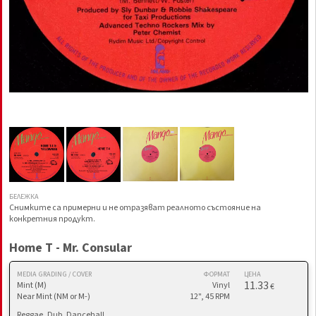
БЕЛЕЖКА
Снимките са примерни и не отразяват реалното състояние на
конкретния продукт.
Home T - Mr. Consular
MEDIA GRADING / COVER
ФОРМАТ
ЦЕНА
11.33
Mint (M)
Vinyl
€
Near Mint (NM or M-)
12", 45 RPM
Reggae, Dub, Dancehall,