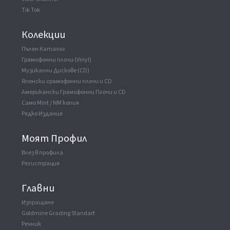
Tik Tok
Колекции
Пълен Каталог
Грамофонни плочи (Vinyl)
Музикални Дискове (CD)
Японски грамофонни плочи и CD
Американски Грамофонни Плочи и CD
Само Mint / NM копия
Рядко Издание
Моят Профил
Влез в профила
Регистрация
Главни
Изпращане
Goldmine Grading Standart
Речник