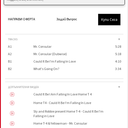
Купи Сега
НАПРАВИ ОФЕРТА
Задай Въпрос
TRACKS
▼
A1
Mr. Consular
5:28
A2
Mr. Consular (Dubwise)
5:18
B1
Could It Be I'm Falling In Love
4:10
B2
What's Going On?
3:34
ДОПЪЛНИТЕЛНИ ВИДЕА
▼
Could It Be I Am Falling In Love Home T 4
Home T4 - Could It Be I'm Falling In Love
Sly and Robbie present Home T-4 - Could It Be I'm
Falling in Love
Home T-4 & Yellowman - Mr. Consular