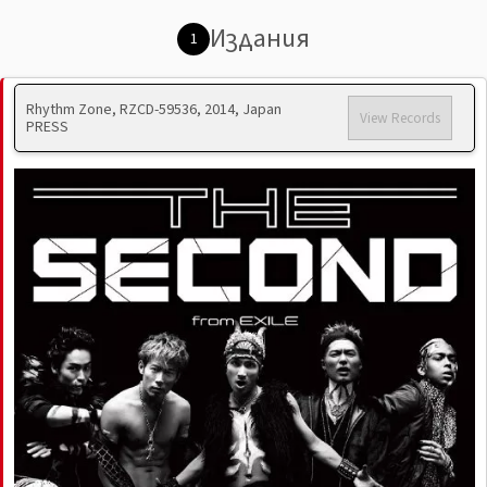
Издания
1
Rhythm Zone, RZCD-59536, 2014, Japan
View Records
PRESS