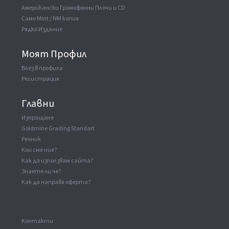
Американски Грамофонни Плочи и CD
Само Mint / NM копия
Рядко Издание
Моят Профил
Влез в профила
Регистрация
Главни
Изпращане
Goldmine Grading Standart
Речник
Кои сме ние?
Как да използвам сайта?
Знаете ли че?
Как да направя оферта?
Kонтакти