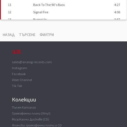
11
Back To The 90’s Bass
4:27
12
Signal Fire
4:06
13
Bump Up
3:57
14
Survivors
4:24
НАЗАД
ТЪРСЕНЕ
ФИЛТРИ
sales@analog-records.com
Instagram
Facebook
Viber Channel
Tik Tok
Колекции
Пълен Каталог
Грамофонни плочи (Vinyl)
Музикални Дискове (CD)
Японски грамофонни плочи и CD