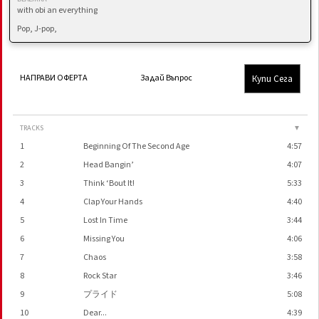
with obi an everything
Pop, J-pop,
Купи Сега
НАПРАВИ ОФЕРТА
Задай Въпрос
TRACKS
▼
1
Beginning Of The Second Age
4:57
2
Head Bangin’
4:07
3
Think ‘Bout It!
5:33
4
Clap Your Hands
4:40
5
Lost In Time
3:44
6
Missing You
4:06
7
Chaos
3:58
8
Rock Star
3:46
9
プライド
5:08
10
Dear...
4:39