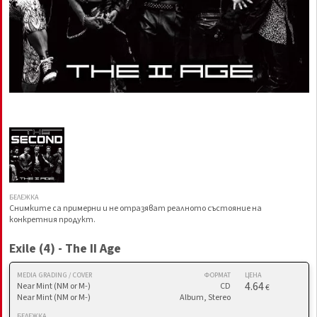
БЕЛЕЖКА
Снимките са примерни и не отразяват реалното състояние на
конкретния продукт.
Exile (4) - The II Age
MEDIA GRADING / COVER
ФОРМАТ
ЦЕНА
4.64
Near Mint (NM or M-)
CD
€
Near Mint (NM or M-)
Album, Stereo
БЕЛЕЖКА