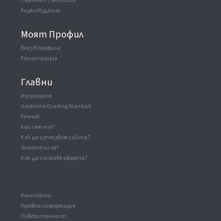
Само Mint / NM копия
Рядко Издание
Моят Профил
Влез в профила
Регистрация
Главни
Изпращане
Goldmine Grading Standart
Речник
Кои сме ние?
Как да използвам сайта?
Знаете ли че?
Как да направя оферта?
Kонтакти
Правна информация
Поверителност