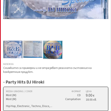
БЕЛЕЖКА
Снимките са примерни и не отразяват реалното състояние на
конкретния продукт.
- Party Hits DJ Hiroki
MEDIA GRADING / COVER
ФОРМАТ
ЦЕНА
9.00
Mint (M)
CD
€
Mint (M)
Compilation
18.00 лв.
Hip Hop, Electronic, Techno, Disco,...