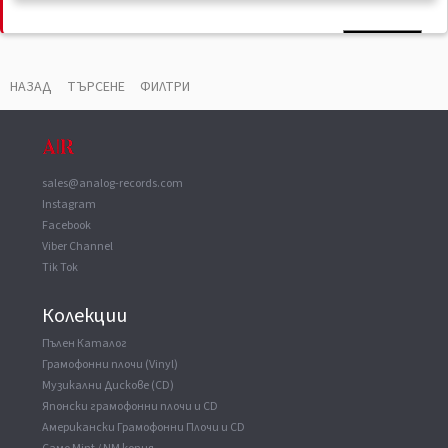
Купи Сега
НАПРАВИ ОФЕРТА
Задай Въпрос
НАЗАД
ТЪРСЕНЕ
ФИЛТРИ
sales@analog-records.com
Instagram
Facebook
Viber Channel
Tik Tok
Колекции
Пълен Каталог
Грамофонни плочи (Vinyl)
Музикални Дискове (CD)
Японски грамофонни плочи и CD
Американски Грамофонни Плочи и CD