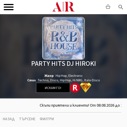
PARTY HITS DJ HIROKI
Жанр
Hip Hop
,
Electronic
Стил
Techno
,
Disco
,
Hip Hop
,
Hi NRG
,
Italo-Disco
ИСКАМ ГО!
Скъпи приятели и клиенти! От 08.08.2026 до 26.
НАЗАД
ТЪРСЕНЕ
ФИЛТРИ