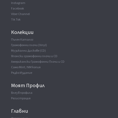
Distributed By
Universal Music & Video Distribution, Inc.
Instagram
Manufactured By
Matsushita Universal Media Services
Facebook
Viber Channel
Tik Tok
Колекции
Пълен Каталог
Грамофонни плочи (Vinyl)
Музикални Дискове (CD)
Японски грамофонни плочи и CD
Американски Грамофонни Плочи и CD
Само Mint / NM копия
Рядко Издание
Моят Профил
Влез в профила
Регистрация
Главни