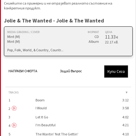
Снимките са примерни и не отразяват реалното състояние на
конкретния продукт.
Jolie & The Wanted - Jolie & The Wanted
MEDIA GRADING / COVER
ФОРМАТ
ЦЕНА
11.33
Mint (M)
CD
€
Mint (M)
Album
22.17 лв.
Pop, Folk, World, & Country, Countr...
Купи Сега
НАПРАВИ ОФЕРТА
Задай Въпрос
TRACKS
▼
1
Boom
3:12
I Would
3:58
2
3
Let It Go
4:02
I'm Beautiful
4:21
4
5
The Wantin' Not The Gettin'
4:10