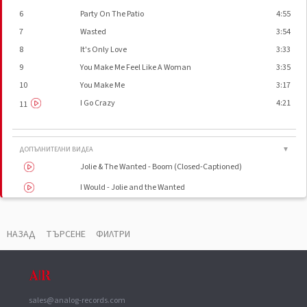
6
Party On The Patio
4:55
7
Wasted
3:54
8
It's Only Love
3:33
9
You Make Me Feel Like A Woman
3:35
10
You Make Me
3:17
I Go Crazy
4:21
11
ДОПЪЛНИТЕЛНИ ВИДЕА
▼
Jolie & The Wanted - Boom (Closed-Captioned)
I Would - Jolie and the Wanted
Jolie & the Wanted ~ Party On The Patio
НАЗАД
ТЪРСЕНЕ
ФИЛТРИ
ВАУЧЕР
▼
Phonographic Copyright (p)
SKG Music Nashville LLC
Phonographic Copyright (p)
DreamWorks Records Nashville
sales@analog-records.com