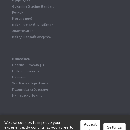
Изпращане
Goldmine Grading Standart
Речник
Кои сме ние?
Как да използвам сайта?
Знаете ли че?
Как да направя оферта?
Kонтакти
Правна информация
Поверителност
Плащане
Условия на Поръчката
Политика за Връщане
Интересни Факти
We use cookies to improve your
Accept
experience. By continuing, you agree to
Settings
©
2026
analog-records.com. Всички права са запазени.