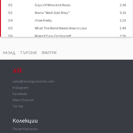
D2
Days Of Wine And Roses
2:38
D3
Maria "West Side Story"
5:16
D4
I Feel Pretty
2:25
D5
What The World Needs Now Is Love
2:49
D6
Make It Easy On Yourself
2:36
НАЗАД
ТЪРСЕНЕ
ФИЛТРИ
ВАУЧЕР
▼
Manufactured By
Nippon Phonogram Co., Ltd.
sales@analog-records.com
Instagram
Facebook
Viber Channel
Tik Tok
Колекции
Пълен Каталог