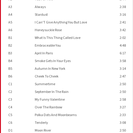
A3
Always
2:38
A4
Stardust
3:16
A5
I Can'T Give Anything You But Love
2:41
A6
Honeysuckle Rose
3:42
B1
What Is This Thing Called Love
2:02
B2
Embraceable You
4:48
B3
April In Paris
6:17
B4
Smoke Gets In Your Eyes
3:58
B5
Autumn In New York
3:14
B6
Cheek To Cheek
2:47
C1
Summertime
2:50
C2
September In The Rain
2:50
C3
My Funny Valentine
2:58
C4
Over The Rainbow
3:27
C5
Polka Dots And Moonbeams
2:33
C6
Tenderly
3:08
D1
Moon River
2:50