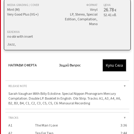
MEDIA GRADING / COVER
ФОРМАТ
ЦЕНА
26.78
Mint (M)
Vinyl
€
Very Good Plus (VG+)
LP, Stereo, Special
52.41 лв.
Edition, Compilation,
Mono
БЕЛЕЖКА
no obi with insert
Jazz,
Купи Сега
НАПРАВИ ОФЕРТА
Задай Въпрос
RELEASE NOTE
▼
Sarah Vaughan With Billy Eckstine. Special Nippon Phonogram Mercury
Compilation. Double LP. Booklet In English. Obi Strip. Tracks: A1, A3, A4, A6,
B2, B3, B4, C1, C2, C3, C5, C5, C6: Monaural Recording
TRACKS
▼
A1
The Man I Love
3:36
A2
Tea For Two
2:44