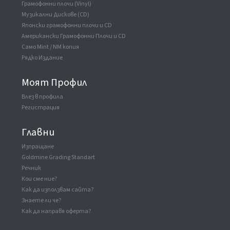
Грамофонни плочи (Vinyl)
Музикални Дискове (CD)
Японски грамофонни плочи и CD
Американски Грамофонни Плочи и CD
Само Mint / NM копия
Рядко Издание
Моят Профил
Влез в профила
Регистрация
Главни
Изпращане
Goldmine Grading Standart
Речник
Кои сме ние?
Как да използвам сайта?
Знаете ли че?
Как да направя оферта?