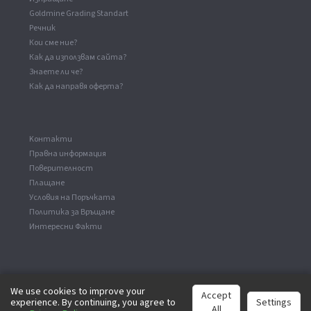
Goldmine Grading Standart
Речник
Кои сме ние?
Как да използвам сайта?
Знаете ли че?
Как да направя оферта?
Kонтакти
Правна информация
Поверителност
Плащане
Условия на Поръчката
Политика за Връщане
Интересни Факти
We use cookies to improve your
Accept
experience. By continuing, you agree to
Settings
©
2026
analog-records.com. Всички права са запазени.
All