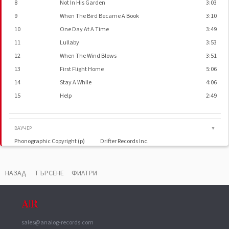
8
Not In His Garden
3:03
9
When The Bird Became A Book
3:10
10
One Day At A Time
3:49
11
Lullaby
3:53
12
When The Wind Blows
3:51
13
First Flight Home
5:06
14
Stay A While
4:06
15
Help
2:49
ВАУЧЕР
▼
Phonographic Copyright (p)
Drifter Records Inc.
Distributed By
Pony Canyon Inc.
НАЗАД
ТЪРСЕНЕ
ФИЛТРИ
sales@analog-records.com