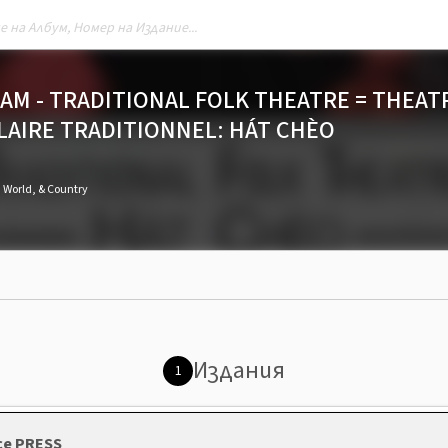
AM - TRADITIONAL FOLK THEATRE = THEAT
AIRE TRADITIONNEL: HÁT CHÈO
, World, & Country
Издания
1
nce PRESS