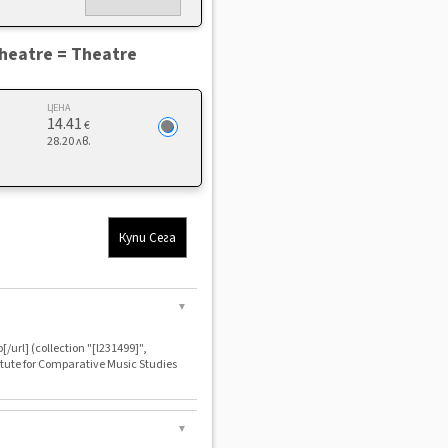
Theatre = Theatre
ЦЕНА
14.41
€
28.20 лв.
Купи Сега
▼
url] (collection "[l231499]",
itute for Comparative Music Studies
▼