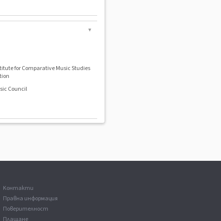
▼
stitute for Comparative Music Studies
tion
sic Council
Kонтакти
Правна информация
Поверителност
Плащане