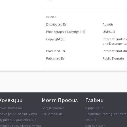
ВАУЧЕР
Distributed By
Auvidis
Phonographic Copyright (p)
UNESCO
Copyright (c)
International In
and Documenta
Produced For
International Mu
Published By
Public Domain
Колекции
Моят Профил
Главни
Пълен Каталог
Влез в профила
Изпращане
рамофонни плочи (Vinyl)
Регистрация
Goldmine Grading Standart
Музикални Дискове (CD)
Речник
Японски грамофонни плочи
Кои сме ние?