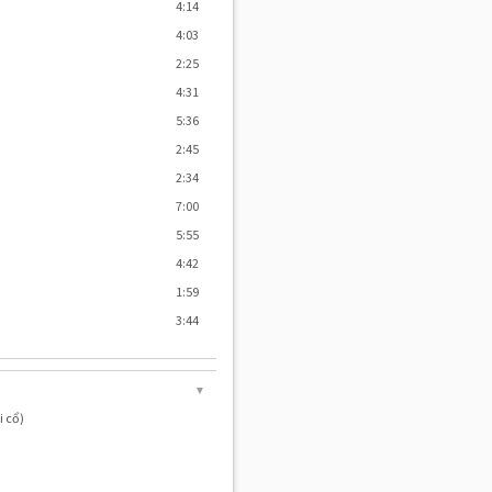
4:14
4:03
2:25
4:31
5:36
2:45
2:34
7:00
5:55
4:42
1:59
)
3:44
▼
i cổ)