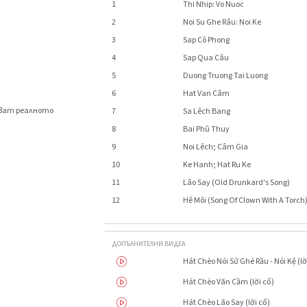
1
Thi Nhip: Vo Nuoc
2
Noi Su Ghe Râu: Noi Ke
3
Sap Cô Phong
4
Sap Qua Câu
5
Duong Truong Tai Luong
6
Hat Van Câm
яват реалното
7
Sa Lêch Bang
.
8
Bai Phû Thuy
9
Noi Lêch; Câm Gia
10
Ke Hanh; Hat Ru Ke
11
Lâo Say (Old Drunkard's Song)
12
Hê Môi (Song Of Clown With A Torch
ДОПЪЛНИТЕЛНИ ВИДЕА
Hát Chèo Nói Sử Ghé Rầu - Nói Kệ (lờ
Hát Chèo Vãn Cầm (lời cổ)
Hát Chèo Lão Say (lời cổ)