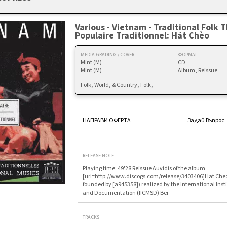
Various - Vietnam - Traditional Folk 
Populaire Traditionnel: Hát Chèo
MEDIA GRADING / COVER
ФОРМАТ
Mint (M)
CD
Mint (M)
Album, Reissue
Folk, World, & Country, Folk,
НАПРАВИ ОФЕРТА
Задай Въпрос
RELEASE NOTE
Playing time: 49'28 Reissue Auvidis of the album
[url=http://www.discogs.com/release/3403406]Hat Cheo[/
founded by [a945358]) realized by the International Inst
and Documentation (IICMSD) Ber
TRACKS