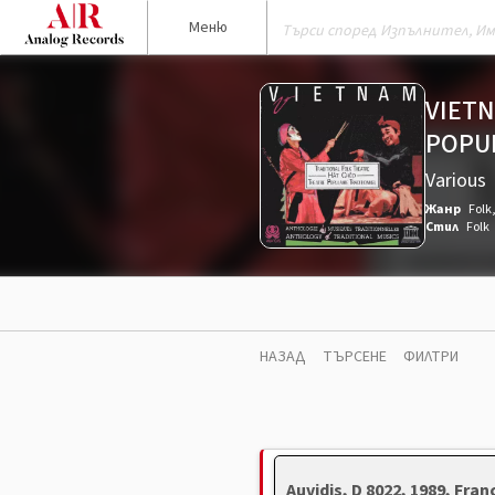
Меню
VIETN
POPUL
Various
Жанр
Folk
Стил
Folk
НАЗАД
ТЪРСЕНЕ
ФИЛТРИ
Auvidis, D 8022, 1989, Fra