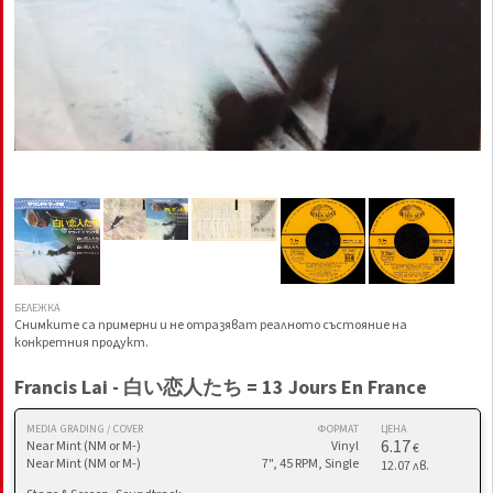
БЕЛЕЖКА
Снимките са примерни и не отразяват реалното състояние на
конкретния продукт.
Francis Lai - 白い恋人たち = 13 Jours En France
MEDIA GRADING / COVER
ФОРМАТ
ЦЕНА
6.17
Near Mint (NM or M-)
Vinyl
€
Near Mint (NM or M-)
7", 45 RPM, Single
12.07 лв.