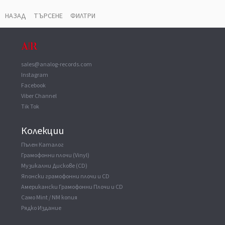
Record Company
King Record Co. Ltd
НАЗАД
ТЪРСЕНЕ
ФИЛТРИ
sales@analog-records.com
Instagram
Facebook
Viber Channel
Tik Tok
Колекции
Пълен Каталог
Грамофонни плочи (Vinyl)
Музикални Дискове (CD)
Японски грамофонни плочи и CD
Американски Грамофонни Плочи и CD
Само Mint / NM копия
Рядко Издание