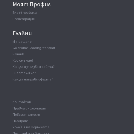
Моят Профил
Влез в профила
Регистрация
Главни
Изпращане
Goldmine Grading Standart
Речник
Кои сме ние?
Как да използвам сайта?
Знаете ли че?
Как да направя оферта?
Kонтакти
Правна информация
Поверителност
Плащане
Условия на Поръчката
Политика за Връщане