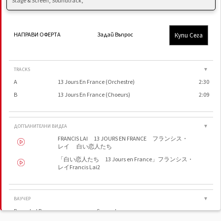
Stage & Screen, Soundtrack,
Купи Сега
НАПРАВИ ОФЕРТА
Задай Въпрос
TRACKS
▼
A
13 Jours En France (Orchestre)
2:30
B
13 Jours En France (Choeurs)
2:09
ДОПЪЛНИТЕЛНИ ВИДЕА
▼
FRANCIS LAI 13 JOURS EN FRANCE フランシス・
レイ 白い恋人たち
「白い恋人たち 13 Jours en France」フランシス・
レイFrancis Lai2
ВАУЧЕР
▼
Recorded By
Saravah