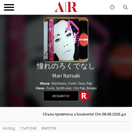
憧れのろくでなし
Mari Natsuki
Жанр
Electronic
,
Funk / Soul
,
Pop
Стил
Funk
,
Synth-pop
,
City Pop
,
Boogie
ИСКАМ ГО!
Скъпи приятели и клиенти! От 08.08.2026 до 26
НАЗАД
ТЪРСЕНЕ
ФИЛТРИ