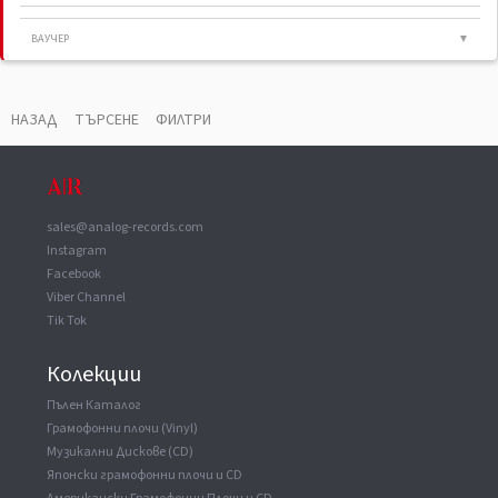
ВАУЧЕР
▼
Manufactured By
Victor Musical Industries, Inc.
НАЗАД
ТЪРСЕНЕ
ФИЛТРИ
sales@analog-records.com
Instagram
Facebook
Viber Channel
Tik Tok
Колекции
Пълен Каталог
Грамофонни плочи (Vinyl)
Музикални Дискове (CD)
Японски грамофонни плочи и CD