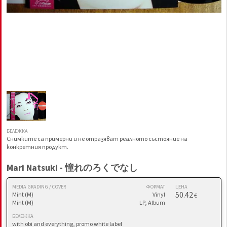
БЕЛЕЖКА
Снимките са примерни и не отразяват реалното състояние на
конкретния продукт.
Mari Natsuki - 憧れのろくでなし
MEDIA GRADING / COVER
ФОРМАТ
ЦЕНА
50.42
Mint (M)
Vinyl
€
Mint (M)
LP, Album
БЕЛЕЖКА
with obi and everything, promo white label