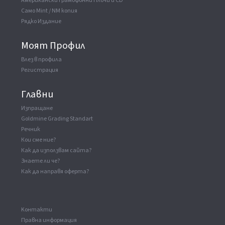
Американски Грамофонни Плочи и CD
Само Mint / NM копия
Рядко Издание
Моят Профил
Влез в профила
Регистрация
Главни
Изпращане
Goldmine Grading Standart
Речник
Кои сме ние?
Как да използвам сайта?
Знаете ли че?
Как да направя оферта?
Kонтакти
Правна информация