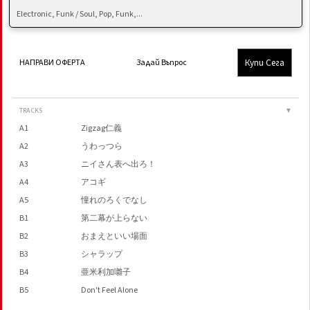
Electronic, Funk / Soul, Pop, Funk,...
Купи Сега
НАПРАВИ ОФЕРТА
Задай Въпрос
TRACKS
▼
A1
Zigzag仁義
A2
うわっつら
A3
ニイさん表へ出ろ！
A4
アコギ
A5
憧れのろくでなし
B1
第二幕が上らない
B2
おまえといい場面
B3
シャラップ
B4
亜米利加囃子
B5
Don't Feel Alone