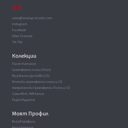
Hampton Hawes Trio - Blues The Most
sales@analog-records.com
Instagram
ВАУЧЕР
▼
Facebook
Record Company
King Record Co. Ltd
Viber Channel
Tik Tok
Колекции
Пълен Каталог
Грамофонни плочи (Vinyl)
Музикални Дискове (CD)
Японски грамофонни плочи и CD
Американски Грамофонни Плочи и CD
Само Mint / NM копия
Рядко Издание
Моят Профил
Влез в профила
Регистрация