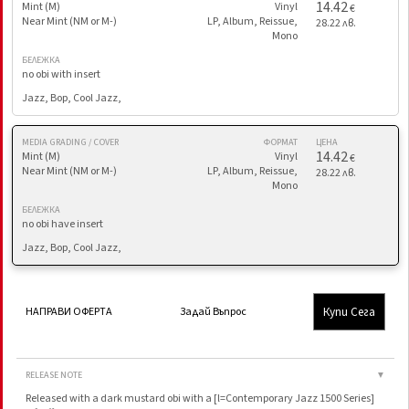
14.42
Mint (M)
Vinyl
€
Near Mint (NM or M-)
LP, Album, Reissue,
28.22 лв.
Mono
БЕЛЕЖКА
no obi with insert
Jazz, Bop, Cool Jazz,
MEDIA GRADING / COVER
ФОРМАТ
ЦЕНА
14.42
Mint (M)
Vinyl
€
Near Mint (NM or M-)
LP, Album, Reissue,
28.22 лв.
Mono
БЕЛЕЖКА
no obi have insert
Jazz, Bop, Cool Jazz,
Купи Сега
НАПРАВИ ОФЕРТА
Задай Въпрос
RELEASE NOTE
▼
Released with a dark mustard obi with a [l=Contemporary Jazz 1500 Series]