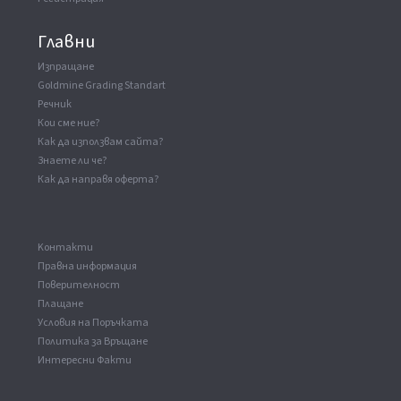
Главни
Изпращане
Goldmine Grading Standart
Речник
Кои сме ние?
Как да използвам сайта?
Знаете ли че?
Как да направя оферта?
Kонтакти
Правна информация
Поверителност
Плащане
Условия на Поръчката
Политика за Връщане
Интересни Факти