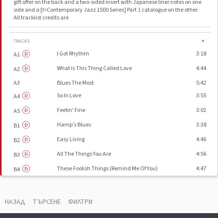
gift offer on the back and a two-sided insert with Japanese liner notes on one
side and a [l=Contemporary Jazz 1500 Series] Part 1 catalogue on the other.
All tracklist credits are
TRACKS
▼
I Got Rhythm
3:18
A1
What Is This Thing Called Love
4:44
A2
A3
Blues The Most
5:42
So In Love
3:55
A4
Feelin' Fine
3:02
A5
Hamp's Blues
3:38
B1
Easy Living
4:46
B2
All The Things You Are
4:56
B3
These Foolish Things (Remind Me Of You)
4:47
B4
Carioca
2:20
B5
НАЗАД
ТЪРСЕНЕ
ФИЛТРИ
ДОПЪЛНИТЕЛНИ ВИДЕА
▼