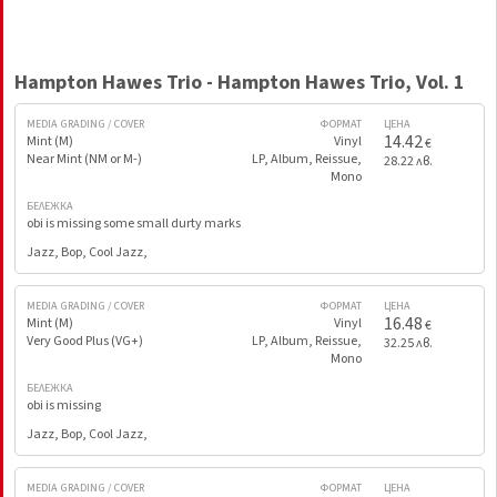
Hampton Hawes Trio - Hampton Hawes Trio, Vol. 1
MEDIA GRADING / COVER
ФОРМАТ
ЦЕНА
14.42
Mint (M)
Vinyl
€
Near Mint (NM or M-)
LP, Album, Reissue,
28.22 лв.
Mono
БЕЛЕЖКА
obi is missing some small durty marks
Jazz, Bop, Cool Jazz,
MEDIA GRADING / COVER
ФОРМАТ
ЦЕНА
16.48
Mint (M)
Vinyl
€
Very Good Plus (VG+)
LP, Album, Reissue,
32.25 лв.
Mono
БЕЛЕЖКА
obi is missing
Jazz, Bop, Cool Jazz,
MEDIA GRADING / COVER
ФОРМАТ
ЦЕНА