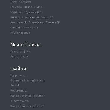
Пълен Каталог
Грамофонни плочи (Vinyl)
Музикални Дискове (CD)
Японски грамофонни плочи и CD
Американски Грамофонни Плочи и CD
Само Mint / NM копия
Рядко Издание
Моят Профил
Влез в профила
Регистрация
Главни
Изпращане
Goldmine Grading Standart
Речник
Кои сме ние?
Как да използвам сайта?
Знаете ли че?
Как да направя оферта?