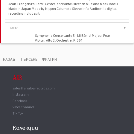
Jean-François Paillard" Center labels info: Silver on blue and black labels
Made in Japan Made by Nippon Columbia Sleeve info: Audiophile digital
recording Includes fu
TRACKS
▼
Symphonie Concertante En Mi Bémol Majeur Pour
Violon, Alto Et Orchestre, K. 364
НАЗАД
ТЪРСЕНЕ
ФИЛТРИ
ВАУЧЕР
▼
Recorded At
Notre-Dame Du Liban
Manufactured By
Nippon Columbia Co., Ltd.
sales@analog-records.com
Instagram
Facebook
Viber Channel
Tik Tok
Колекции