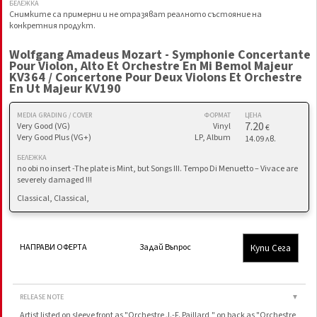
БЕЛЕЖКА
Снимките са примерни и не отразяват реалното състояние на
конкретния продукт.
Wolfgang Amadeus Mozart - Symphonie Concertante
Pour Violon, Alto Et Orchestre En Mi Bemol Majeur
KV364 / Concertone Pour Deux Violons Et Orchestre
En Ut Majeur KV190
MEDIA GRADING / COVER
ФОРМАТ
ЦЕНА
7.20
Very Good (VG)
Vinyl
€
Very Good Plus (VG+)
LP, Album
14.09 лв.
БЕЛЕЖКА
no obi no insert -The plate is Mint, but Songs III. Tempo Di Menuetto – Vivace are
severely damaged !!!
Classical, Classical,
Купи Сега
НАПРАВИ ОФЕРТА
Задай Въпрос
RELEASE NOTE
▼
Artist listed on sleeve front as "Orchestre J.-F. Paillard," on back as "Orchestre