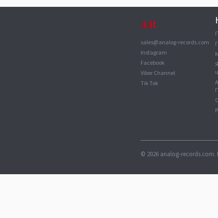
sales@analog-records.com
Г
Instagram
Facebook
Viber Channel
Tik Tok
П
С
©
2026
analog-records.com. 