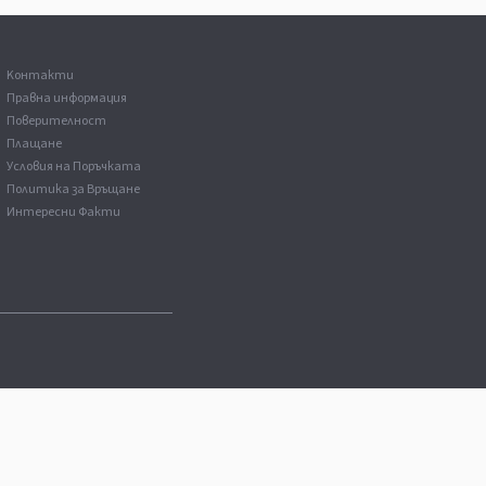
Kонтакти
Правна информация
Поверителност
Плащане
Условия на Поръчката
Политика за Връщане
Интересни Факти