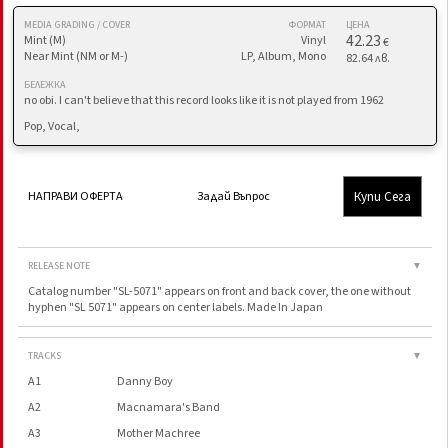
MEDIA GRADING / COVER
ФОРМАТ
ЦЕНА
42.23
Mint (M)
Vinyl
€
Near Mint (NM or M-)
LP, Album, Mono
82.64 лв.
БЕЛЕЖКА
no obi. I can't believe that this record looks like it is not played from 1962
Pop, Vocal,
Купи Сега
НАПРАВИ ОФЕРТА
Задай Въпрос
RELEASE NOTE
▼
Catalog number "SL-5071" appears on front and back cover, the one without
hyphen "SL 5071" appears on center labels. Made In Japan
TRACKS
▼
A1
Danny Boy
A2
Macnamara's Band
A3
Mother Machree