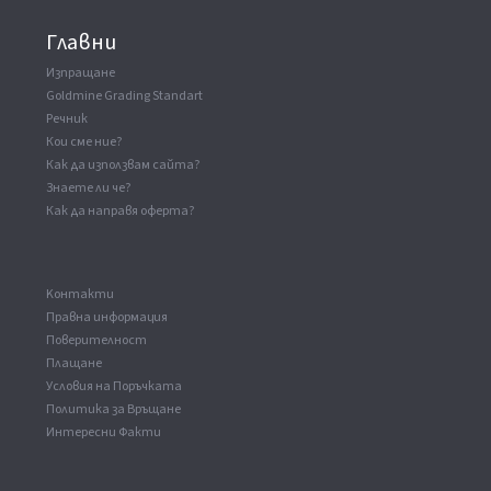
Главни
Изпращане
Goldmine Grading Standart
Речник
Кои сме ние?
Как да използвам сайта?
Знаете ли че?
Как да направя оферта?
Kонтакти
Правна информация
Поверителност
Плащане
Условия на Поръчката
Политика за Връщане
Интересни Факти