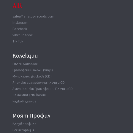
Manufactured By
Nippon Columbia Co., Ltd.
sales@analog-records.com
Instagram
Facebook
Viber Channel
Tik Tok
Колекции
Пълен Каталог
Грамофонни плочи (Vinyl)
Музикални Дискове (CD)
Японски грамофонни плочи и CD
Американски Грамофонни Плочи и CD
Само Mint / NM копия
Рядко Издание
Моят Профил
Влез в профила
Регистрация