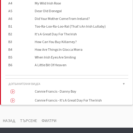
A4
My Wild Irish Rose
A5
Dear Old Donegal
A6
Did Your Mother Come From Ireland?
B1
Too-Ra-Loo-Ra-Loo-Ral (That's An Irish Lullaby)
B2
It's A Great Day For The Irish
B3
How Can You Buy Killarney?
B4
How Are Things In Glocca Morra
B5
When Irish Eyes Are Smiling
B6
A Little Bit Of Heaven
ДОПЪЛНИТЕЛНИ ВИДЕА
▼
Connie Francis - Danny Boy
Connie Francis - It's A Great Day For The Irish
Connie Francis- It's A Great Day For The Irish
НАЗАД
ТЪРСЕНЕ
ФИЛТРИ
ВАУЧЕР
▼