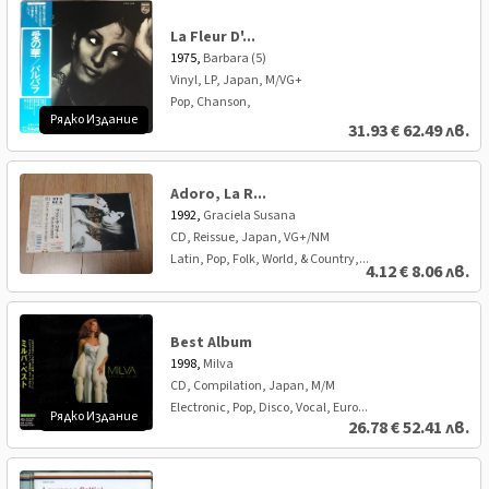
La Fleur D'...
1975,
Barbara (5)
Vinyl, LP, Japan, M/VG+
Pop, Chanson,
Рядко Издание
31.93
€
62.49 лв.
Adoro, La R...
1992,
Graciela Susana
CD, Reissue, Japan, VG+/NM
Latin, Pop, Folk, World, & Country,...
4.12
€
8.06 лв.
Best Album
1998,
Milva
CD, Compilation, Japan, M/M
Electronic, Pop, Disco, Vocal, Euro...
Рядко Издание
26.78
€
52.41 лв.