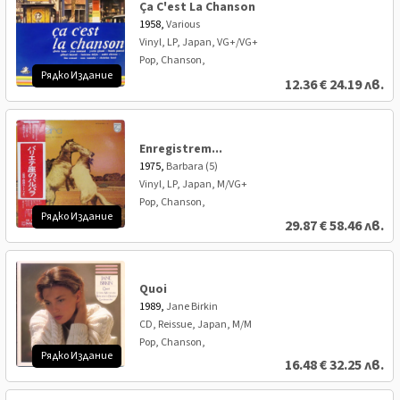
Ça C'est La Chanson
1958,
Various
Vinyl, LP, Japan, VG+/VG+
Pop, Chanson,
Рядко Издание
12.36
€
24.19 лв.
Enregistrem...
1975,
Barbara (5)
Vinyl, LP, Japan, M/VG+
Pop, Chanson,
Рядко Издание
29.87
€
58.46 лв.
Quoi
1989,
Jane Birkin
CD, Reissue, Japan, M/M
Pop, Chanson,
Рядко Издание
16.48
€
32.25 лв.