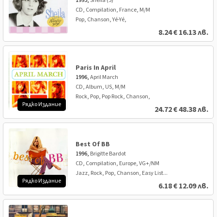
1995,
Sheila (5)
CD, Compilation, France, M/M
Pop, Chanson, Yé-Yé,
8.24
€
16.13 лв.
Paris In April
1996,
April March
CD, Album, US, M/M
Rock, Pop, Pop Rock, Chanson,
Рядко Издание
24.72
€
48.38 лв.
Best Of BB
1996,
Brigitte Bardot
CD, Compilation, Europe, VG+/NM
Jazz, Rock, Pop, Chanson, Easy List...
Рядко Издание
6.18
€
12.09 лв.