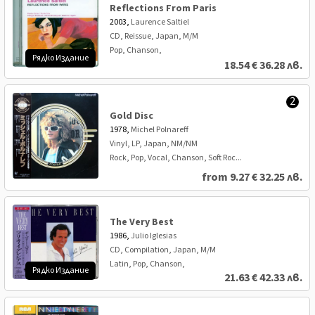
Reflections From Paris
2003,
Laurence Saltiel
CD, Reissue, Japan, M/M
Pop, Chanson,
Рядко Издание
18.54
€
36.28 лв.
2
Gold Disc
1978,
Michel Polnareff
Vinyl, LP, Japan, NM/NM
Rock, Pop, Vocal, Chanson, Soft Roc...
from
9.27
€
32.25 лв.
The Very Best
1986,
Julio Iglesias
CD, Compilation, Japan, M/M
Latin, Pop, Chanson,
Рядко Издание
21.63
€
42.33 лв.