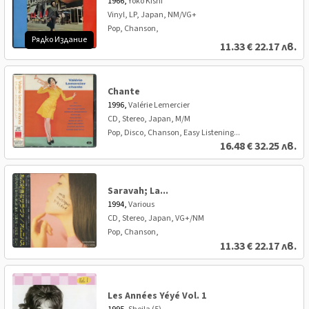
1966,
Yoko Kishi
Vinyl, LP, Japan, NM/VG+
Pop, Chanson,
Рядко Издание
11.33
€
22.17 лв.
Chante
1996,
Valérie Lemercier
CD, Stereo, Japan, M/M
Pop, Disco, Chanson, Easy Listening...
16.48
€
32.25 лв.
Saravah; La...
1994,
Various
CD, Stereo, Japan, VG+/NM
Pop, Chanson,
11.33
€
22.17 лв.
Les Années Yéyé Vol. 1