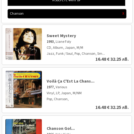
ИЗБЕРЕТЕ ФИЛТЪР
Chanson
X
Sweet Mystery
1993,
Liane Foly
CD, Album, Japan, M/M
Jazz, Funk / Soul, Pop, Chanson, Sm...
16.48
€
32.25 лв.
Voilà Ça C'Est La Chans...
1977,
Various
Vinyl, LP, Japan, M/NM
Pop, Chanson,
16.48
€
32.25 лв.
Chanson Gol...