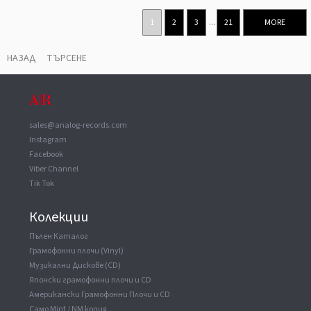
1
2
3
...
21
MORE
НАЗАД
ТЪРСЕНЕ
sales@analog-records.com
Instagram
Facebook
Viber Channel
Tik Tok
Колекции
Пълен Каталог
Грамофонни плочи (Vinyl)
Музикални Дискове (CD)
Японски грамофонни плочи и CD
Американски Грамофонни Плочи и CD
Само Mint / NM копия