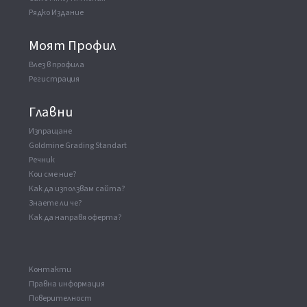
Рядко Издание
Моят Профил
Влез в профила
Регистрация
Главни
Изпращане
Goldmine Grading Standart
Речник
Кои сме ние?
Как да използвам сайта?
Знаете ли че?
Как да направя оферта?
Kонтакти
Правна информация
Поверителност